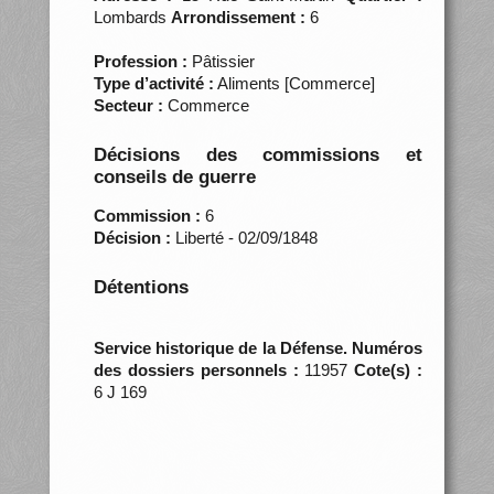
Lombards
Arrondissement :
6
Profession :
Pâtissier
Type d’activité :
Aliments [Commerce]
Secteur :
Commerce
Décisions des commissions et
conseils de guerre
Commission :
6
Décision :
Liberté - 02/09/1848
Détentions
Service historique de la Défense. Numéros
des dossiers personnels :
11957
Cote(s) :
6 J 169