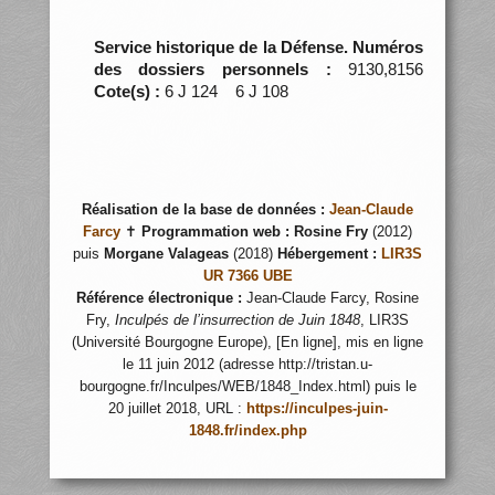
Service historique de la Défense. Numéros
des dossiers personnels :
9130,8156
Cote(s) :
6 J 124 6 J 108
Réalisation de la base de données :
Jean-Claude
Farcy
✝
Programmation web :
Rosine Fry
(2012)
puis
Morgane Valageas
(2018)
Hébergement :
LIR3S
UR 7366 UBE
Référence électronique :
Jean-Claude Farcy, Rosine
Fry,
Inculpés de l’insurrection de Juin 1848
, LIR3S
(Université Bourgogne Europe), [En ligne], mis en ligne
le 11 juin 2012 (adresse http://tristan.u-
bourgogne.fr/Inculpes/WEB/1848_Index.html) puis le
20 juillet 2018, URL :
https://inculpes-juin-
1848.fr/index.php