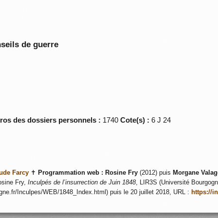
seils de guerre
éros des dossiers personnels :
1740
Cote(s) :
6 J 24
ude Farcy
✝
Programmation web :
Rosine Fry
(2012) puis
Morgane Valag
sine Fry,
Inculpés de l’insurrection de Juin 1848
, LIR3S (Université Bourgogne
ogne.fr/Inculpes/WEB/1848_Index.html) puis le 20 juillet 2018, URL :
https://i