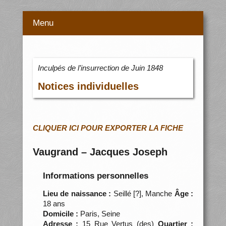
Menu
Inculpés de l’insurrection de Juin 1848
Notices individuelles
CLIQUER ICI POUR EXPORTER LA FICHE
Vaugrand – Jacques Joseph
Informations personnelles
Lieu de naissance :
Seillé [?], Manche
Âge :
18 ans
Domicile :
Paris, Seine
Adresse :
15 Rue Vertus (des)
Quartier :