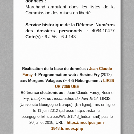
données :
Marchand ambulant dans les listes de la
Commission des mises en liberté.
Service historique de la Défense. Numéros
des dossiers personnels :
4084,10477
Cote(s) :
6 J 56 6 J 143
Réalisation de la base de données :
Jean-Claude
Farcy
✝
Programmation web :
Rosine Fry
(2012)
puis
Morgane Valageas
(2018)
Hébergement :
LIR3S
UR 7366 UBE
Référence électronique :
Jean-Claude Farcy, Rosine
Fry,
Inculpés de l’insurrection de Juin 1848
, LIR3S
(Université Bourgogne Europe), [En ligne], mis en ligne
le 11 juin 2012 (adresse http://tristan.u-
bourgogne.fr/Inculpes/WEB/1848_Index.html) puis le
20 juillet 2018, URL :
https://inculpes-juin-
1848.fr/index.php