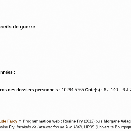
seils de guerre
onnées :
éros des dossiers personnels :
10294,5765
Cote(s) :
6 J 140 6 
ude Farcy
✝
Programmation web :
Rosine Fry
(2012) puis
Morgane Valag
sine Fry,
Inculpés de l’insurrection de Juin 1848
, LIR3S (Université Bourgogne