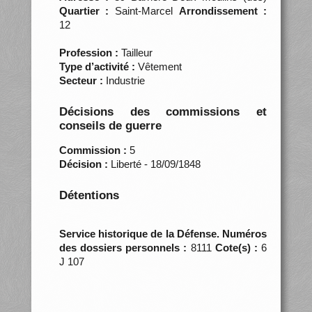
Quartier :
Saint-Marcel
Arrondissement :
12
Profession :
Tailleur
Type d’activité :
Vêtement
Secteur :
Industrie
Décisions des commissions et
conseils de guerre
Commission :
5
Décision :
Liberté - 18/09/1848
Détentions
Service historique de la Défense. Numéros
des dossiers personnels :
8111
Cote(s) :
6
J 107