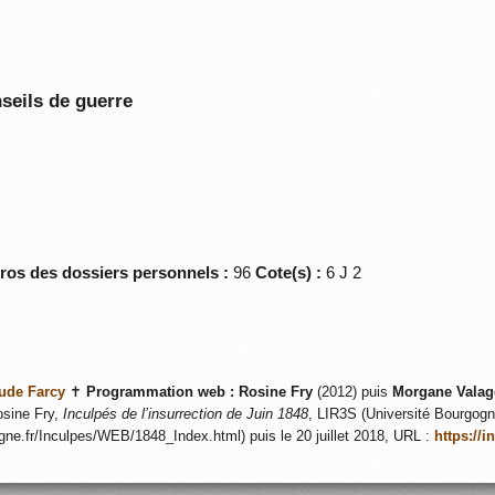
seils de guerre
éros des dossiers personnels :
96
Cote(s) :
6 J 2
ude Farcy
✝
Programmation web :
Rosine Fry
(2012) puis
Morgane Valag
sine Fry,
Inculpés de l’insurrection de Juin 1848
, LIR3S (Université Bourgogne
ogne.fr/Inculpes/WEB/1848_Index.html) puis le 20 juillet 2018, URL :
https://i