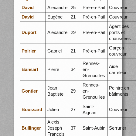
David
Alexandre
25
Pré-en-Pail
Couvreur
David
Eugène
21
Pré-en-Pail
Couvreur
Agent des
Duport
Alexandre
29
Pré-en-Pail
ponts et
chaussées
Garçon
Poirier
Gabriel
21
Pré-en-Pail
couvreur
Rennes-
Aide
Bansart
Pierre
34
en-
carreleur
Grenouilles
Rennes-
Jean
Peintre en
Gontier
29
en-
Baptiste
bâtiments
Grenouilles
Saint-
Boussard
Julien
27
Couvreur
Aignan
Alexis
Bullinger
Joseph
37
Saint-Aubin
Serrurier
François