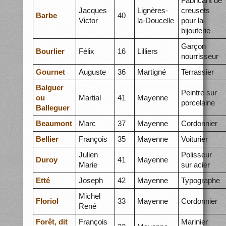
Fabricant de
Jacques
Lignères-
creusets
Barbe
40
Victor
la-Doucelle
pour la
bijouterie
Garçon
Bourlier
Félix
16
Lilliers
nourrisseur
Gournet
Auguste
36
Martigné
Terrassier
Balguer
Peintre sur
ou
Martial
41
Mayenne
porcelaine
Balleguer
Beaumont
Marc
37
Mayenne
Cordonnier
Bellier
François
35
Mayenne
Voiturier
Julien
Polisseur
Duroy
41
Mayenne
Marie
sur acier
Etté
Joseph
42
Mayenne
Typographe
Michel
Floriol
33
Mayenne
Cordonnier
René
Forêt, dit
François
Marinier