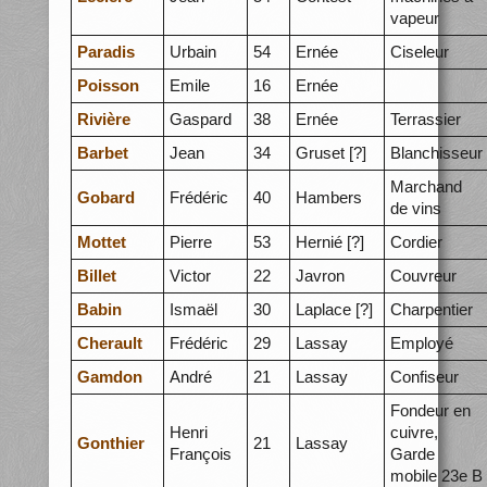
vapeur
Paradis
Urbain
54
Ernée
Ciseleur
Poisson
Emile
16
Ernée
Rivière
Gaspard
38
Ernée
Terrassier
Barbet
Jean
34
Gruset [?]
Blanchisseur
Marchand
Gobard
Frédéric
40
Hambers
de vins
Mottet
Pierre
53
Hernié [?]
Cordier
Billet
Victor
22
Javron
Couvreur
Babin
Ismaël
30
Laplace [?]
Charpentier
Cherault
Frédéric
29
Lassay
Employé
Gamdon
André
21
Lassay
Confiseur
Fondeur en
Henri
cuivre,
Gonthier
21
Lassay
François
Garde
mobile 23e B