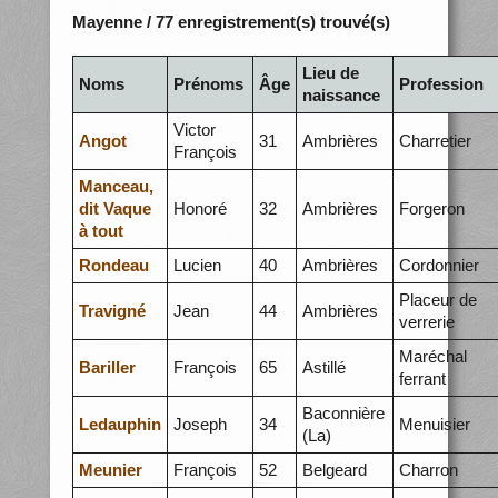
Mayenne / 77 enregistrement(s) trouvé(s)
Lieu de
Noms
Prénoms
Âge
Profession
naissance
Victor
Angot
31
Ambrières
Charretier
François
Manceau,
dit Vaque
Honoré
32
Ambrières
Forgeron
à tout
Rondeau
Lucien
40
Ambrières
Cordonnier
Placeur de
Travigné
Jean
44
Ambrières
verrerie
Maréchal
Bariller
François
65
Astillé
ferrant
Baconnière
Ledauphin
Joseph
34
Menuisier
(La)
Meunier
François
52
Belgeard
Charron