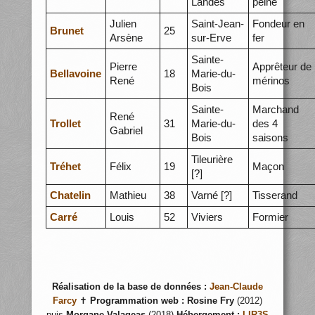
Landes
peine
Julien
Saint-Jean-
Fondeur en
Brunet
25
Arsène
sur-Erve
fer
Sainte-
Pierre
Apprêteur de
Bellavoine
18
Marie-du-
René
mérinos
Bois
Sainte-
Marchand
René
Trollet
31
Marie-du-
des 4
Gabriel
Bois
saisons
Tileurière
Tréhet
Félix
19
Maçon
[?]
Chatelin
Mathieu
38
Varné [?]
Tisserand
Carré
Louis
52
Viviers
Formier
Réalisation de la base de données :
Jean-Claude
Farcy
✝
Programmation web :
Rosine Fry
(2012)
puis
Morgane Valageas
(2018)
Hébergement :
LIR3S