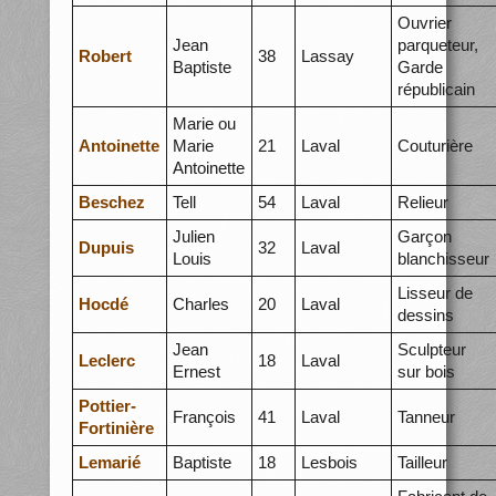
Ouvrier
Jean
parqueteur,
Robert
38
Lassay
Baptiste
Garde
républicain
Marie ou
Antoinette
Marie
21
Laval
Couturière
Antoinette
Beschez
Tell
54
Laval
Relieur
Julien
Garçon
Dupuis
32
Laval
Louis
blanchisseur
Lisseur de
Hocdé
Charles
20
Laval
dessins
Jean
Sculpteur
Leclerc
18
Laval
Ernest
sur bois
Pottier-
François
41
Laval
Tanneur
Fortinière
Lemarié
Baptiste
18
Lesbois
Tailleur