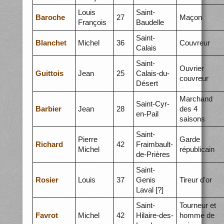
Louis
Saint-
Baroche
27
Maçon
François
Baudelle
Saint-
Blanchet
Michel
36
Couvreur
Calais
Saint-
Ouvrier
Guittois
Jean
25
Calais-du-
couvreur
Désert
Marchand
Saint-Cyr-
Barbier
Jean
28
des 4
en-Pail
saisons
Saint-
Pierre
Garde
Richard
42
Fraimbault-
Michel
républicain
de-Prières
Saint-
Rosier
Louis
37
Genis
Tireur d'or
Laval [?]
Saint-
Tourneur et
Favrot
Michel
42
Hilaire-des-
homme de