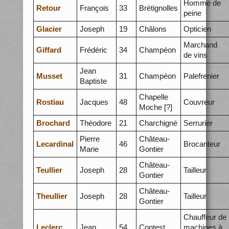
Homme de
Retour
François
33
Brétignolles
peine
Glacier
Joseph
19
Châlons
Opticien
Marchand
Giffard
Frédéric
34
Champéon
de vins
Jean
Musset
31
Champéon
Palefrenier
Baptiste
Chapelle
Rostiau
Jacques
48
Couvreur
Moche [?]
Brochard
Théodore
21
Charchigné
Serrurier
Pierre
Château-
Lecardinal
46
Brocanteur
Marie
Gontier
Château-
Teullier
Joseph
28
Tailleur
Gontier
Château-
Theullier
Joseph
28
Tailleur
Gontier
Chauffeur de
Leclerc
Jean
54
Contest
machines à