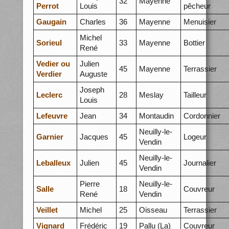
32
Mayenne
Perrot
Louis
pêcheur
Gaugain
Charles
36
Mayenne
Menuisier
Michel
Sorieul
33
Mayenne
Bottier
René
Vedier ou
Julien
45
Mayenne
Terrassier
Verdier
Auguste
Joseph
Leclerc
28
Meslay
Tailleur
Louis
Lefeuvre
Jean
34
Montaudin
Cordonnier
Neuilly-le-
Garnier
Jacques
45
Logeur
Vendin
Neuilly-le-
Leballeux
Julien
45
Journalier
Vendin
Pierre
Neuilly-le-
Salle
18
Couvreur
René
Vendin
Veillet
Michel
25
Oisseau
Terrassier
Vignard
Frédéric
19
Pallu (La)
Couvreur