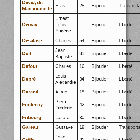
David, dit
Elias
28
Bijoutier
Transporta
Machoumette
Ernest
Demay
Louis
Bijoutier
Liberté
Eugène
Desalase
Charles
54
Bijoutier
Liberté
Jean
Doit
31
Bijoutier
Liberté
Baptiste
Dufour
Charles
16
Bijoutier
Liberté
Louis
Dupré
34
Bijoutier
Liberté
Alexandre
Durand
Alfred
19
Bijoutier
Liberté
Pierre
Fontenoy
42
Bijoutier
Liberté
Frédéric
Fribourg
Lazare
30
Bijoutier
Liberté
Gareau
Gustave
18
Bijoutier
Transporta
Jean
Griffa
21
Bijoutier
Liberté