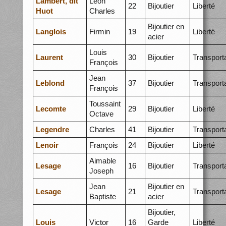
Lambert, dit
Léon
22
Bijoutier
Liberté
Huot
Charles
Bijoutier en
Langlois
Firmin
19
Liberté
acier
Louis
Laurent
30
Bijoutier
Transport
François
Jean
Leblond
37
Bijoutier
Transport
François
Toussaint
Lecomte
29
Bijoutier
Liberté
Octave
Legendre
Charles
41
Bijoutier
Transport
Lenoir
François
24
Bijoutier
Liberté
Aimable
Lesage
16
Bijoutier
Transport
Joseph
Jean
Bijoutier en
Lesage
21
Transport
Baptiste
acier
Bijoutier,
Louis
Victor
16
Garde
Liberté