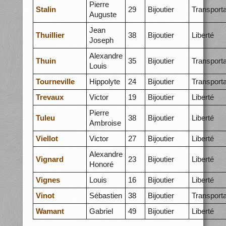
Pierre
Stalin
29
Bijoutier
Transporta
Auguste
Jean
Thuillier
38
Bijoutier
Liberté
Joseph
Alexandre
Thuin
35
Bijoutier
Transporta
Louis
Tourneville
Hippolyte
24
Bijoutier
Transporta
Trevaux
Victor
19
Bijoutier
Liberté
Pierre
Tuleu
38
Bijoutier
Liberté
Ambroise
Viellot
Victor
27
Bijoutier
Liberté
Alexandre
Vignard
23
Bijoutier
Liberté
Honoré
Vignes
Louis
16
Bijoutier
Liberté
Vinot
Sébastien
38
Bijoutier
Transporta
Wamant
Gabriel
49
Bijoutier
Liberté