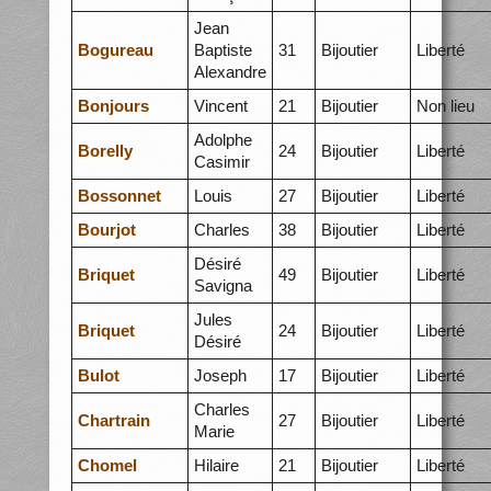
Jean
Bogureau
Baptiste
31
Bijoutier
Liberté
Alexandre
Bonjours
Vincent
21
Bijoutier
Non lieu
Adolphe
Borelly
24
Bijoutier
Liberté
Casimir
Bossonnet
Louis
27
Bijoutier
Liberté
Bourjot
Charles
38
Bijoutier
Liberté
Désiré
Briquet
49
Bijoutier
Liberté
Savigna
Jules
Briquet
24
Bijoutier
Liberté
Désiré
Bulot
Joseph
17
Bijoutier
Liberté
Charles
Chartrain
27
Bijoutier
Liberté
Marie
Chomel
Hilaire
21
Bijoutier
Liberté