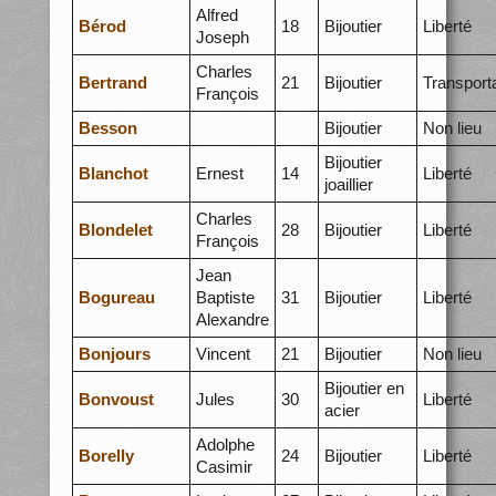
Alfred
Bérod
18
Bijoutier
Liberté
Joseph
Charles
Bertrand
21
Bijoutier
Transport
François
Besson
Bijoutier
Non lieu
Bijoutier
Blanchot
Ernest
14
Liberté
joaillier
Charles
Blondelet
28
Bijoutier
Liberté
François
Jean
Bogureau
Baptiste
31
Bijoutier
Liberté
Alexandre
Bonjours
Vincent
21
Bijoutier
Non lieu
Bijoutier en
Bonvoust
Jules
30
Liberté
acier
Adolphe
Borelly
24
Bijoutier
Liberté
Casimir