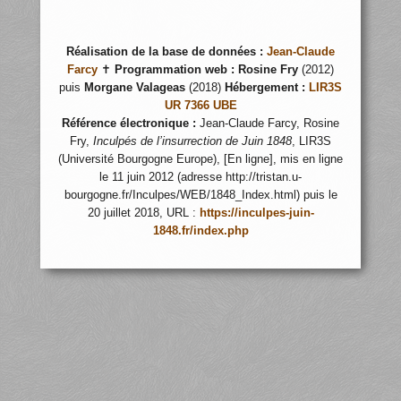
Réalisation de la base de données :
Jean-Claude
Farcy
✝
Programmation web :
Rosine Fry
(2012)
puis
Morgane Valageas
(2018)
Hébergement :
LIR3S
UR 7366 UBE
Référence électronique :
Jean-Claude Farcy, Rosine
Fry,
Inculpés de l’insurrection de Juin 1848
, LIR3S
(Université Bourgogne Europe), [En ligne], mis en ligne
le 11 juin 2012 (adresse http://tristan.u-
bourgogne.fr/Inculpes/WEB/1848_Index.html) puis le
20 juillet 2018, URL :
https://inculpes-juin-
1848.fr/index.php