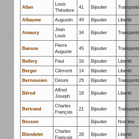
Louis
Allan
41
Bijoutier
Transporta
Théodore
Alliaume
Augustin
49
Bijoutier
Liberté
Jean
Amaury
34
Bijoutier
Transporta
Louis
Pierre
Bansse
45
Bijoutier
Transporta
Auguste
Bellery
Paul
16
Bijoutier
Liberté
Berger
Clément
14
Bijoutier
Liberté
Bernousien
Désiré
29
Bijoutier
Transporta
Alfred
Bérod
18
Bijoutier
Liberté
Joseph
Charles
Bertrand
21
Bijoutier
Transporta
François
Besson
Bijoutier
Non lieu
Charles
Blondelet
28
Bijoutier
Liberté
François