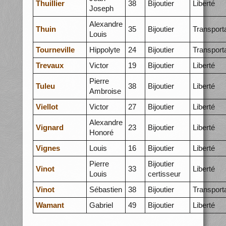
Thuillier
38
Bijoutier
Liberté
Joseph
Alexandre
Thuin
35
Bijoutier
Transport
Louis
Tourneville
Hippolyte
24
Bijoutier
Transport
Trevaux
Victor
19
Bijoutier
Liberté
Pierre
Tuleu
38
Bijoutier
Liberté
Ambroise
Viellot
Victor
27
Bijoutier
Liberté
Alexandre
Vignard
23
Bijoutier
Liberté
Honoré
Vignes
Louis
16
Bijoutier
Liberté
Pierre
Bijoutier
Vinot
33
Liberté
Louis
certisseur
Vinot
Sébastien
38
Bijoutier
Transport
Wamant
Gabriel
49
Bijoutier
Liberté