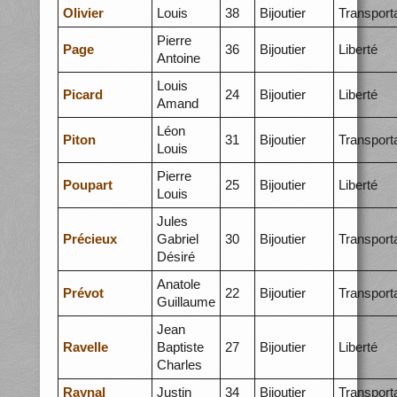
Olivier
Louis
38
Bijoutier
Transport
Pierre
Page
36
Bijoutier
Liberté
Antoine
Louis
Picard
24
Bijoutier
Liberté
Amand
Léon
Piton
31
Bijoutier
Transport
Louis
Pierre
Poupart
25
Bijoutier
Liberté
Louis
Jules
Précieux
Gabriel
30
Bijoutier
Transport
Désiré
Anatole
Prévot
22
Bijoutier
Transport
Guillaume
Jean
Ravelle
Baptiste
27
Bijoutier
Liberté
Charles
Raynal
Justin
34
Bijoutier
Transport