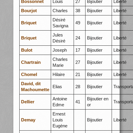
Bossonnet
Louis
27
Bijoutier
Liberté
Bourjot
Charles
38
Bijoutier
Liberté
Désiré
Briquet
49
Bijoutier
Liberté
Savigna
Jules
Briquet
24
Bijoutier
Liberté
Désiré
Bulot
Joseph
17
Bijoutier
Liberté
Charles
Chartrain
27
Bijoutier
Liberté
Marie
Chomel
Hilaire
21
Bijoutier
Liberté
David, dit
Elias
28
Bijoutier
Transport
Machoumette
Antoine
Bijoutier en
Dellier
41
Transport
Edme
or
Ernest
Demay
Louis
Bijoutier
Liberté
Eugène