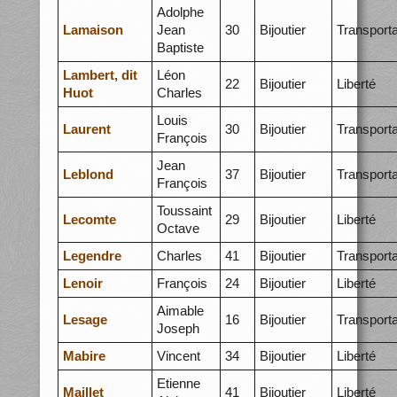
Adolphe
Lamaison
Jean
30
Bijoutier
Transporta
Baptiste
Lambert, dit
Léon
22
Bijoutier
Liberté
Huot
Charles
Louis
Laurent
30
Bijoutier
Transporta
François
Jean
Leblond
37
Bijoutier
Transporta
François
Toussaint
Lecomte
29
Bijoutier
Liberté
Octave
Legendre
Charles
41
Bijoutier
Transporta
Lenoir
François
24
Bijoutier
Liberté
Aimable
Lesage
16
Bijoutier
Transporta
Joseph
Mabire
Vincent
34
Bijoutier
Liberté
Etienne
Maillet
41
Bijoutier
Liberté