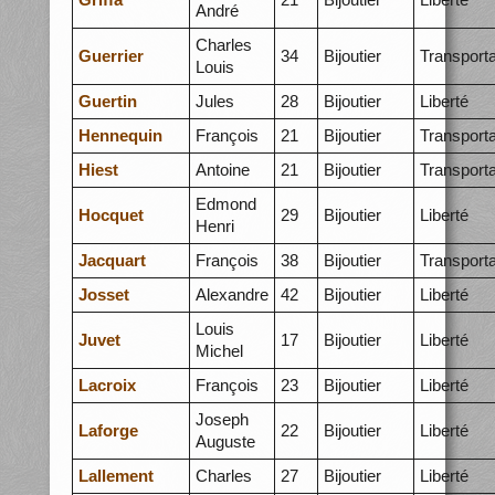
André
Charles
Guerrier
34
Bijoutier
Transporta
Louis
Guertin
Jules
28
Bijoutier
Liberté
Hennequin
François
21
Bijoutier
Transporta
Hiest
Antoine
21
Bijoutier
Transporta
Edmond
Hocquet
29
Bijoutier
Liberté
Henri
Jacquart
François
38
Bijoutier
Transporta
Josset
Alexandre
42
Bijoutier
Liberté
Louis
Juvet
17
Bijoutier
Liberté
Michel
Lacroix
François
23
Bijoutier
Liberté
Joseph
Laforge
22
Bijoutier
Liberté
Auguste
Lallement
Charles
27
Bijoutier
Liberté