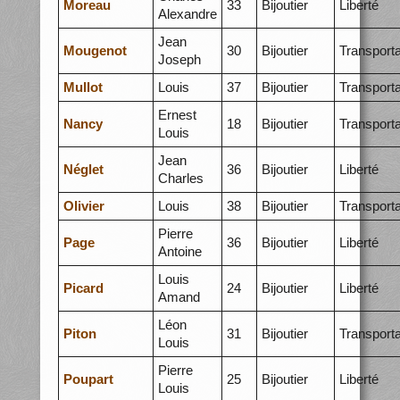
Moreau
33
Bijoutier
Liberté
Alexandre
Jean
Mougenot
30
Bijoutier
Transporta
Joseph
Mullot
Louis
37
Bijoutier
Transporta
Ernest
Nancy
18
Bijoutier
Transporta
Louis
Jean
Néglet
36
Bijoutier
Liberté
Charles
Olivier
Louis
38
Bijoutier
Transporta
Pierre
Page
36
Bijoutier
Liberté
Antoine
Louis
Picard
24
Bijoutier
Liberté
Amand
Léon
Piton
31
Bijoutier
Transporta
Louis
Pierre
Poupart
25
Bijoutier
Liberté
Louis