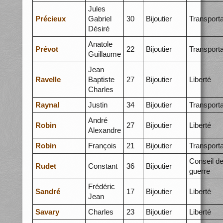
Jules
Précieux
Gabriel
30
Bijoutier
Transporta
Désiré
Anatole
Prévot
22
Bijoutier
Transporta
Guillaume
Jean
Ravelle
Baptiste
27
Bijoutier
Liberté
Charles
Raynal
Justin
34
Bijoutier
Transporta
André
Robin
27
Bijoutier
Liberté
Alexandre
Robin
François
21
Bijoutier
Transporta
Conseil d
Rudet
Constant
36
Bijoutier
guerre
Frédéric
Sandré
17
Bijoutier
Liberté
Jean
Savary
Charles
23
Bijoutier
Liberté