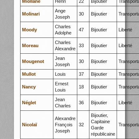
Miollane
Henri
22
Bijoutier
Transport
Ange
Molinari
30
Bijoutier
Transport
Joseph
Charles
Moody
47
Bijoutier
Liberté
Adolphe
Charles
Moreau
33
Bijoutier
Liberté
Alexandre
Jean
Mougenot
30
Bijoutier
Transport
Joseph
Mullot
Louis
37
Bijoutier
Transport
Ernest
Nancy
18
Bijoutier
Transport
Louis
Jean
Néglet
36
Bijoutier
Liberté
Charles
Bijoutier,
Alexandre
Capitaine
Nicolaï
François
32
Transport
Garde
Joseph
républicaine