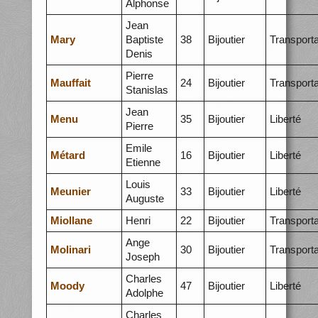
Alphonse
Jean
Mary
Baptiste
38
Bijoutier
Transporta
Denis
Pierre
Mauffait
24
Bijoutier
Transporta
Stanislas
Jean
Menu
35
Bijoutier
Liberté
Pierre
Emile
Métard
16
Bijoutier
Liberté
Etienne
Louis
Meunier
33
Bijoutier
Liberté
Auguste
Miollane
Henri
22
Bijoutier
Transporta
Ange
Molinari
30
Bijoutier
Transporta
Joseph
Charles
Moody
47
Bijoutier
Liberté
Adolphe
Charles