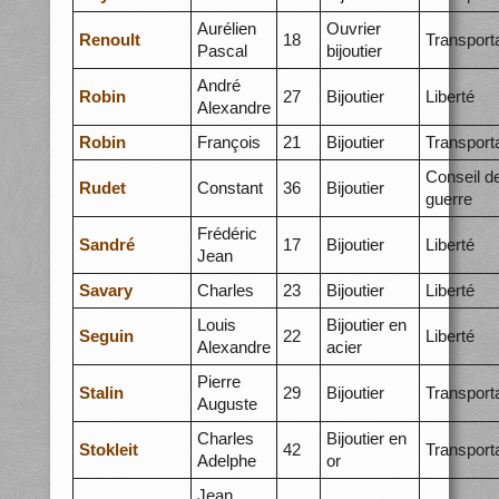
Aurélien
Ouvrier
Renoult
18
Transport
Pascal
bijoutier
André
Robin
27
Bijoutier
Liberté
Alexandre
Robin
François
21
Bijoutier
Transport
Conseil d
Rudet
Constant
36
Bijoutier
guerre
Frédéric
Sandré
17
Bijoutier
Liberté
Jean
Savary
Charles
23
Bijoutier
Liberté
Louis
Bijoutier en
Seguin
22
Liberté
Alexandre
acier
Pierre
Stalin
29
Bijoutier
Transport
Auguste
Charles
Bijoutier en
Stokleit
42
Transport
Adelphe
or
Jean