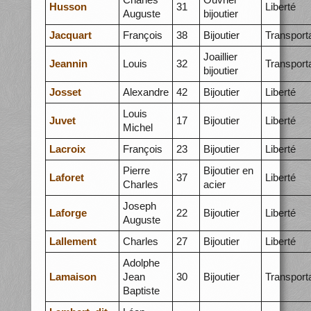
Husson
31
Liberté
Auguste
bijoutier
Jacquart
François
38
Bijoutier
Transport
Joaillier
Jeannin
Louis
32
Transport
bijoutier
Josset
Alexandre
42
Bijoutier
Liberté
Louis
Juvet
17
Bijoutier
Liberté
Michel
Lacroix
François
23
Bijoutier
Liberté
Pierre
Bijoutier en
Laforet
37
Liberté
Charles
acier
Joseph
Laforge
22
Bijoutier
Liberté
Auguste
Lallement
Charles
27
Bijoutier
Liberté
Adolphe
Lamaison
Jean
30
Bijoutier
Transport
Baptiste