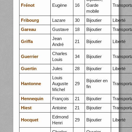
Frénot
Eugène
16
Garde
Transport
mobile
Fribourg
Lazare
30
Bijoutier
Liberté
Gareau
Gustave
18
Bijoutier
Transport
Jean
Griffa
21
Bijoutier
Liberté
André
Charles
Guerrier
34
Bijoutier
Transport
Louis
Guertin
Jules
28
Bijoutier
Liberté
Louis
Bijoutier en
Hantonne
Auguste
29
Transport
fin
Michel
Hennequin
François
21
Bijoutier
Transport
Hiest
Antoine
21
Bijoutier
Transport
Edmond
Hocquet
29
Bijoutier
Liberté
Henri
Charles
Ouvrier