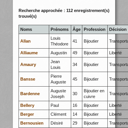
Recherche approchée : 112 enregistrement(s)
trouvé(s)
Noms
Prénoms
Âge
Profession
Décision
Louis
Allan
41
Bijoutier
Transport
Théodore
Alliaume
Augustin
49
Bijoutier
Liberté
Jean
Amaury
34
Bijoutier
Transport
Louis
Pierre
Bansse
45
Bijoutier
Transport
Auguste
Auguste
Bijoutier en
Bardenne
30
Transport
Joseph
cuivre
Bellery
Paul
16
Bijoutier
Liberté
Berger
Clément
14
Bijoutier
Liberté
Bernousien
Désiré
29
Bijoutier
Transport