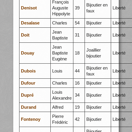
François
Bijoutier en
Denisot
Auguste
39
Liberté
faux
Hippolyte
Desalase
Charles
54
Bijoutier
Liberté
Jean
Doit
31
Bijoutier
Liberté
Baptiste
Jean
Joaillier
Douay
Baptiste
18
Liberté
bijoutier
Eugène
Bijoutier en
Dubois
Louis
44
Liberté
faux
Dufour
Charles
16
Bijoutier
Liberté
Louis
Dupré
34
Bijoutier
Liberté
Alexandre
Durand
Alfred
19
Bijoutier
Liberté
Pierre
Fontenoy
42
Bijoutier
Liberté
Frédéric
Bijoutier,