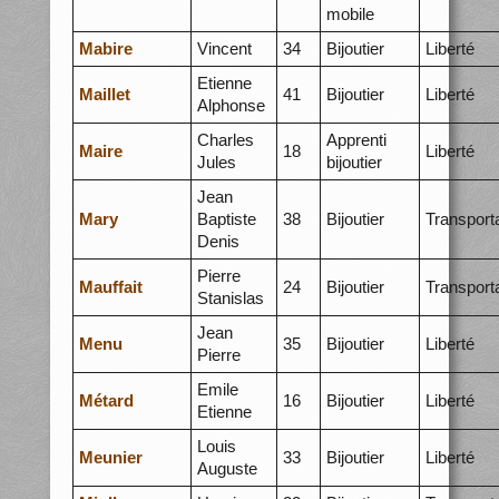
mobile
Mabire
Vincent
34
Bijoutier
Liberté
Etienne
Maillet
41
Bijoutier
Liberté
Alphonse
Charles
Apprenti
Maire
18
Liberté
Jules
bijoutier
Jean
Mary
Baptiste
38
Bijoutier
Transport
Denis
Pierre
Mauffait
24
Bijoutier
Transport
Stanislas
Jean
Menu
35
Bijoutier
Liberté
Pierre
Emile
Métard
16
Bijoutier
Liberté
Etienne
Louis
Meunier
33
Bijoutier
Liberté
Auguste