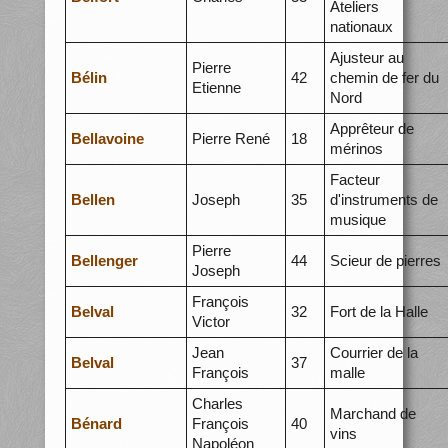
Ateliers
nationaux
Ajusteur au
Pierre
Bélin
42
chemin de fer du
Etienne
Nord
Apprêteur de
Bellavoine
Pierre René
18
mérinos
Facteur
Bellen
Joseph
35
d'instruments de
musique
Pierre
Bellenger
44
Scieur de pierres
Joseph
François
Belval
32
Fort de la Halle
Victor
Jean
Courrier de la
Belval
37
François
malle
Charles
Marchand de
Bénard
François
40
vins
Napoléon