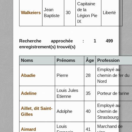
Capitaine
Jean
de la
Walkeiers
30
Liberté
Baptiste
Légion Pie
IX
Recherche approchée : 1 499
enregistrement(s) trouvé(s)
Noms
Prénoms
Âge
Profession
Employé au
Abadie
Pierre
28
chemin de fer du
Nord
Louis Jules
Adeline
35
Porteur de farine
Etienne
Employé au
Aillet, dit Saint-
Adolphe
40
chemin de
Gilles
Strasbourg
Louis
Marchand de
Aimard
41