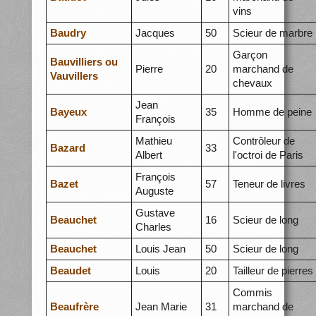
vins
Baudry
Jacques
50
Scieur de marbre
Garçon
Bauvilliers ou
Pierre
20
marchand de
Vauvillers
chevaux
Jean
Bayeux
35
Homme de peine
François
Mathieu
Contrôleur de
Bazard
33
Albert
l'octroi de Paris
François
Bazet
57
Teneur de livres
Auguste
Gustave
Beauchet
16
Scieur de long
Charles
Beauchet
Louis Jean
50
Scieur de long
Beaudet
Louis
20
Tailleur de pierres
Commis
Beaufrère
Jean Marie
31
marchand de