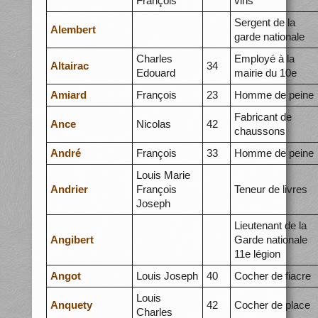
François
vins
Sergent de la
Alembert
garde nationale
Charles
Employé à la
Altairac
34
Edouard
mairie du 10e
Amiard
François
23
Homme de peine
Fabricant de
Ance
Nicolas
42
chaussons
André
François
33
Homme de peine
Louis Marie
Andrier
François
Teneur de livres
Joseph
Lieutenant de la
Angibert
Garde nationale
11e légion
Angot
Louis Joseph
40
Cocher de fiacre
Louis
Anquety
42
Cocher de place
Charles