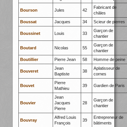
Fabricant de
Bourson
Jules
42
châles
Boussat
Jacques
34
Scieur de pierres
Garçon de
Boussinet
Louis
33
chantier
Garçon de
Boutard
Nicolas
55
chantier
Boutillier
Pierre Jean
58
Homme de peine
Jean
Aplatisseur de
Bouveret
38
Baptiste
cornes
Pierre
Bouvet
39
Gardien de Paris
Mathieu
Jean
Garçon de
Bouvier
Jacques
28
chantier
Pierre
Alfred Louis
Entrepreneur de
Bouvray
39
François
bâtiments