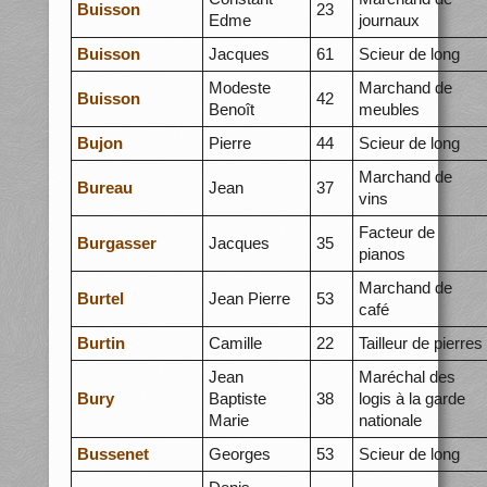
Buisson
23
Edme
journaux
Buisson
Jacques
61
Scieur de long
Modeste
Marchand de
Buisson
42
Benoît
meubles
Bujon
Pierre
44
Scieur de long
Marchand de
Bureau
Jean
37
vins
Facteur de
Burgasser
Jacques
35
pianos
Marchand de
Burtel
Jean Pierre
53
café
Burtin
Camille
22
Tailleur de pierres
Jean
Maréchal des
Bury
Baptiste
38
logis à la garde
Marie
nationale
Bussenet
Georges
53
Scieur de long