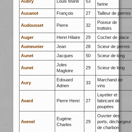
Aubry
Louis Marie
53
farine
Aucanot
François
27
Tailleur de pierres
Poseur de
Audousset
Pierre
32
trottoirs
Auger
Henri Hilaire
29
Cocher de place
Aumeunier
Jean
28
Scieur de pierres
Aunet
Jacques
50
Scieur de long
Jules
Aunet
29
Scieur de long
Magloire
Edouard
Marchand de
Aury
33
Adrien
vins
Layetier et
Avard
Pierre Henri
27
fabricant de
poupées
Ouvrier des
Eugène
Avenel
29
ports, déchargeur
Charles
de charbon