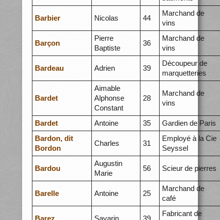
Marchand de
Barbier
Nicolas
44
vins
Pierre
Marchand de
Barçon
36
Baptiste
vins
Découpeur de
Bardeau
Adrien
39
marquetteries
Aimable
Marchand de
Bardet
Alphonse
28
vins
Constant
Bardet
Antoine
35
Gardien de Paris
Bardon, dit
Employé à la Cie
Charles
31
Bordon
Seyssel
Augustin
Bardou
56
Scieur de pierres
Marie
Marchand de
Barelle
Antoine
25
café
Fabricant de
Barez
Savarin
39