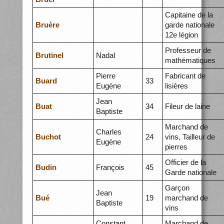
Capitaine de la
Bruère
garde nationale
12e légion
Professeur de
Brutinel
Nadal
mathématiques
Pierre
Fabricant de
Buard
33
Eugène
lisières
Jean
Buat
34
Fileur de laine
Baptiste
Marchand de
Charles
Buchot
24
vins, Tailleur de
Eugène
pierres
Officier de la
Budin
François
45
Garde nationale
Garçon
Jean
Bué
19
marchand de
Baptiste
vins
Constant
Marchand de