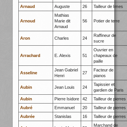
Arnaud
Auguste
26
Tailleur de limes
Mathias
Arnoud
Marie dit
56
Potier de terre
Arnaud
Raffineur de
Aron
Charles
24
sucre
Ouvrier en
Arrachard
E. Alexis
51
chapeaux de
paille
Jean Gabriel
Facteur de
Asseline
27
Henri
pianos
Tapissier et
Aubin
Jean Louis
24
gardien de Paris
Aubin
Pierre Isidore
42
Tailleur de pierres
Aubré
Emmanuel
20
Tailleur de pierres
Aubrée
Stanislas
16
Tailleur de pierres
Marchand de