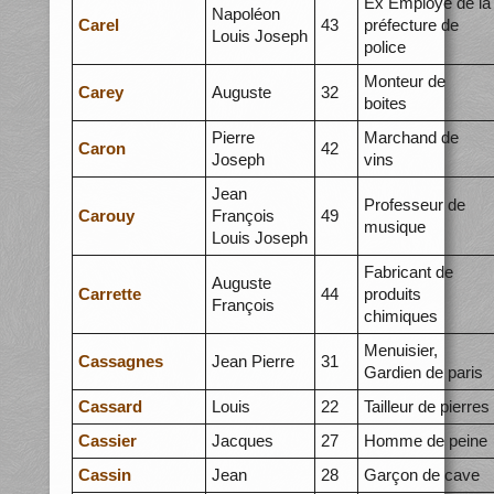
Ex Employé de la
Napoléon
Carel
43
préfecture de
Louis Joseph
police
Monteur de
Carey
Auguste
32
boites
Pierre
Marchand de
Caron
42
Joseph
vins
Jean
Professeur de
Carouy
François
49
musique
Louis Joseph
Fabricant de
Auguste
Carrette
44
produits
François
chimiques
Menuisier,
Cassagnes
Jean Pierre
31
Gardien de paris
Cassard
Louis
22
Tailleur de pierres
Cassier
Jacques
27
Homme de peine
Cassin
Jean
28
Garçon de cave