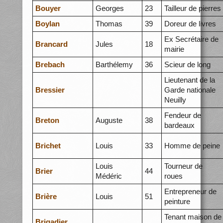
Bouyer
Georges
23
Tailleur de pierres
Boylan
Thomas
39
Doreur de livres
Ex Secrétaire de
Brancard
Jules
18
mairie
Brebach
Barthélemy
36
Scieur de long
Lieutenant de la
Bressier
Garde nationale
Neuilly
Fendeur de
Breton
Auguste
38
bardeaux
Brichet
Louis
33
Homme de peine
Louis
Tourneur de
Brier
44
Médéric
roues
Entrepreneur de
Brière
Louis
51
peinture
Tenant maison de
Brigadier