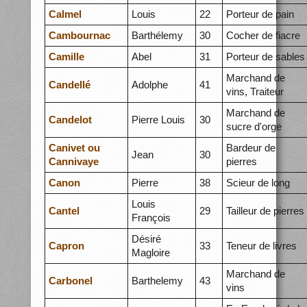
Calmel
Louis
22
Porteur de pain
Cambournac
Barthélemy
30
Cocher de fiacre
Camille
Abel
31
Porteur de sables
Marchand de
Candellé
Adolphe
41
vins, Traiteur
Marchand de
Candelot
Pierre Louis
30
sucre d'orge
Canivet ou
Bardeur de
Jean
30
Cannivaye
pierres
Canon
Pierre
38
Scieur de long
Louis
Cantel
29
Tailleur de pierres
François
Désiré
Capron
33
Teneur de livres
Magloire
Marchand de
Carbonel
Barthelemy
43
vins