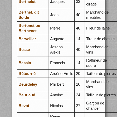
Berthelot
Jacques
33
cirage
Berthet, dit
Marchand de
Jean
40
Soldé
meubles
Bertonet ou
Pierre
48
Fileur de laine
Berthenet
Berveiller
Auguste
14
Tireur de chassis
Joseph
Marchand de
Besse
40
Alexis
vins
Raffineur de
Bessin
François
14
sucre
Bétourné
Arsène Emile
20
Tailleur de pierres
Marchand de
Beurdeley
Philibert
26
vins
Beurlaud
Antoine
24
Tailleur de pierres
Garçon de
Bevot
Nicolas
27
chantier
Reine