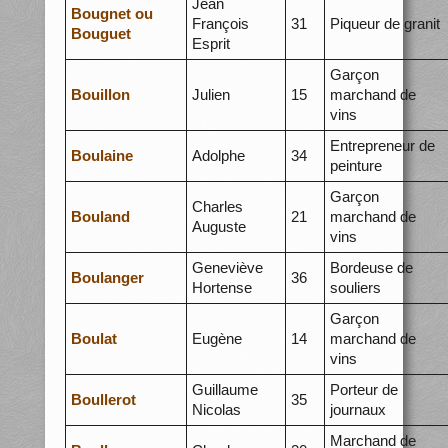
Jean
Bougnet ou
François
31
Piqueur de granit
Bouguet
Esprit
Garçon
Bouillon
Julien
15
marchand de
vins
Entrepreneur de
Boulaine
Adolphe
34
peinture
Garçon
Charles
Bouland
21
marchand de
Auguste
vins
Geneviève
Bordeuse de
Boulanger
36
Hortense
souliers
Garçon
Boulat
Eugène
14
marchand de
vins
Guillaume
Porteur de
Boullerot
35
Nicolas
journaux
Marchand de