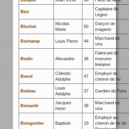
Capitaine 8e
Blot
Légion
Nicolas
Garçon de
Bluchet
50
Marie
magasin
Marchand de
Bochamp
Louis Pierre
44
vins
Fabricant de
Bodin
Alexandre
38
mesures
linéaires
Célestin
Employé de
Boeuf
47
Adolphe
chemin de fer
Louis
Boileau
37
Gardien de Paris
Adolphe
Jacques
Marchand de
Boisanté
38
Henri
vins
Employé au
Boisgontier
Baptiste
19
chemin de fer de
Strasbourg