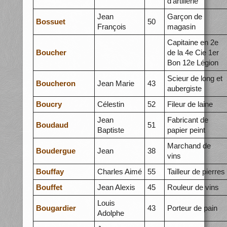
d'artillerie
Jean
Garçon de
Bossuet
50
François
magasin
Capitaine en 2e
Boucher
de la 4e Cie 1er
Bon 12e Légion
Scieur de long et
Boucheron
Jean Marie
43
aubergiste
Boucry
Célestin
52
Fileur de laine
Jean
Fabricant de
Boudaud
51
Baptiste
papier peint
Marchand de
Boudergue
Jean
38
vins
Bouffay
Charles Aimé
55
Tailleur de pierres
Bouffet
Jean Alexis
45
Rouleur de vins
Louis
Bougardier
43
Porteur de pain
Adolphe