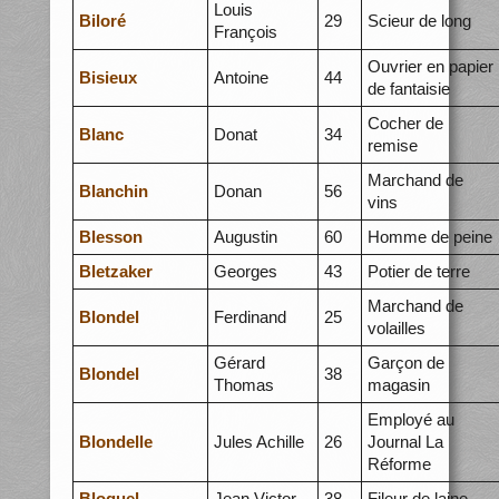
Louis
Biloré
29
Scieur de long
François
Ouvrier en papier
Bisieux
Antoine
44
de fantaisie
Cocher de
Blanc
Donat
34
remise
Marchand de
Blanchin
Donan
56
vins
Blesson
Augustin
60
Homme de peine
Bletzaker
Georges
43
Potier de terre
Marchand de
Blondel
Ferdinand
25
volailles
Gérard
Garçon de
Blondel
38
Thomas
magasin
Employé au
Blondelle
Jules Achille
26
Journal La
Réforme
Bloquel
Jean Victor
38
Fileur de laine