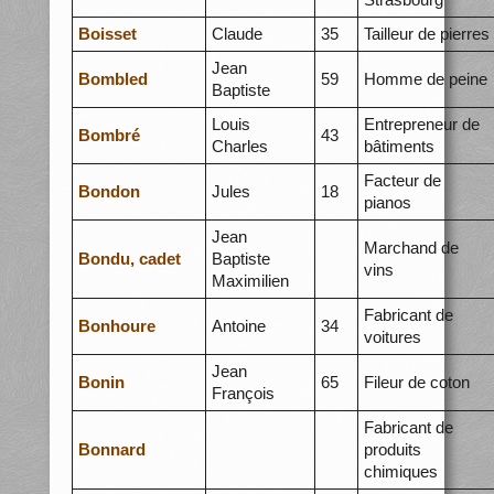
Boisset
Claude
35
Tailleur de pierres
Jean
Bombled
59
Homme de peine
Baptiste
Louis
Entrepreneur de
Bombré
43
Charles
bâtiments
Facteur de
Bondon
Jules
18
pianos
Jean
Marchand de
Bondu, cadet
Baptiste
vins
Maximilien
Fabricant de
Bonhoure
Antoine
34
voitures
Jean
Bonin
65
Fileur de coton
François
Fabricant de
Bonnard
produits
chimiques