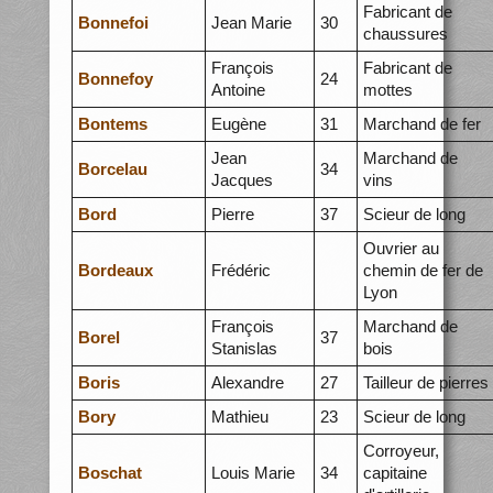
Fabricant de
Bonnefoi
Jean Marie
30
chaussures
François
Fabricant de
Bonnefoy
24
Antoine
mottes
Bontems
Eugène
31
Marchand de fer
Jean
Marchand de
Borcelau
34
Jacques
vins
Bord
Pierre
37
Scieur de long
Ouvrier au
Bordeaux
Frédéric
chemin de fer de
Lyon
François
Marchand de
Borel
37
Stanislas
bois
Boris
Alexandre
27
Tailleur de pierres
Bory
Mathieu
23
Scieur de long
Corroyeur,
Boschat
Louis Marie
34
capitaine