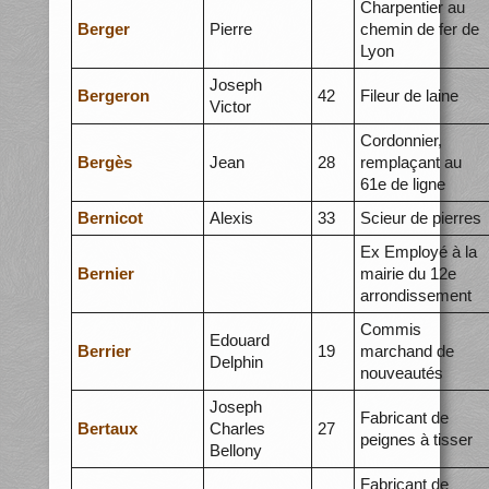
Charpentier au
Berger
Pierre
chemin de fer de
Lyon
Joseph
Bergeron
42
Fileur de laine
Victor
Cordonnier,
Bergès
Jean
28
remplaçant au
61e de ligne
Bernicot
Alexis
33
Scieur de pierres
Ex Employé à la
Bernier
mairie du 12e
arrondissement
Commis
Edouard
Berrier
19
marchand de
Delphin
nouveautés
Joseph
Fabricant de
Bertaux
Charles
27
peignes à tisser
Bellony
Fabricant de