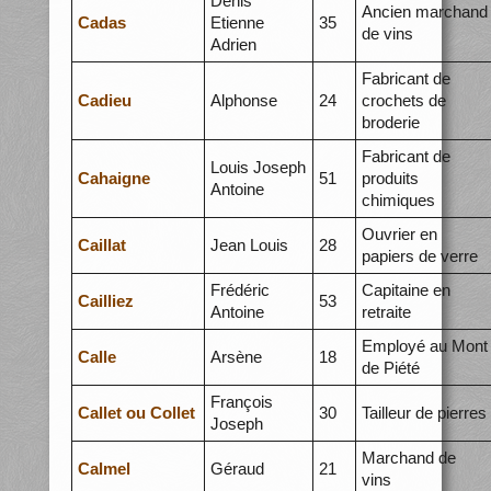
Denis
Ancien marchand
Cadas
Etienne
35
de vins
Adrien
Fabricant de
Cadieu
Alphonse
24
crochets de
broderie
Fabricant de
Louis Joseph
Cahaigne
51
produits
Antoine
chimiques
Ouvrier en
Caillat
Jean Louis
28
papiers de verre
Frédéric
Capitaine en
Cailliez
53
Antoine
retraite
Employé au Mont
Calle
Arsène
18
de Piété
François
Callet ou Collet
30
Tailleur de pierres
Joseph
Marchand de
Calmel
Géraud
21
vins