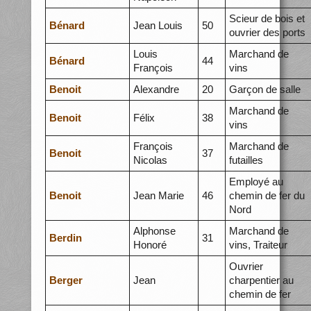
Scieur de bois et
Bénard
Jean Louis
50
ouvrier des ports
Louis
Marchand de
Bénard
44
François
vins
Benoit
Alexandre
20
Garçon de salle
Marchand de
Benoit
Félix
38
vins
François
Marchand de
Benoit
37
Nicolas
futailles
Employé au
Benoit
Jean Marie
46
chemin de fer du
Nord
Alphonse
Marchand de
Berdin
31
Honoré
vins, Traiteur
Ouvrier
Berger
Jean
charpentier au
chemin de fer