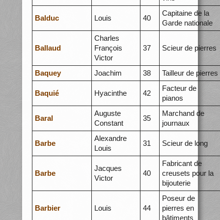
Capitaine de la
Balduc
Louis
40
Garde nationale
Charles
Ballaud
François
37
Scieur de pierres
Victor
Baquey
Joachim
38
Tailleur de pierres
Facteur de
Baquié
Hyacinthe
42
pianos
Auguste
Marchand de
Baral
35
Constant
journaux
Alexandre
Barbe
31
Scieur de long
Louis
Fabricant de
Jacques
Barbe
40
creusets pour la
Victor
bijouterie
Poseur de
Barbier
Louis
44
pierres en
bâtiments