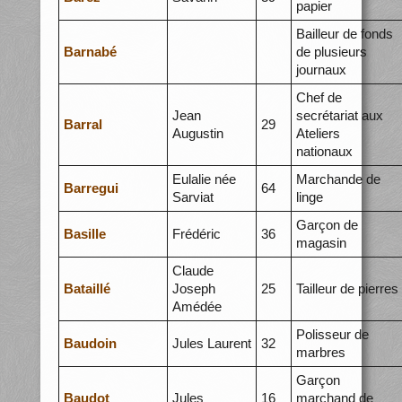
papier
Bailleur de fonds
Barnabé
de plusieurs
journaux
Chef de
Jean
secrétariat aux
Barral
29
Augustin
Ateliers
nationaux
Eulalie née
Marchande de
Barregui
64
Sarviat
linge
Garçon de
Basille
Frédéric
36
magasin
Claude
Bataillé
Joseph
25
Tailleur de pierres
Amédée
Polisseur de
Baudoin
Jules Laurent
32
marbres
Garçon
Baudot
Jules
16
marchand de