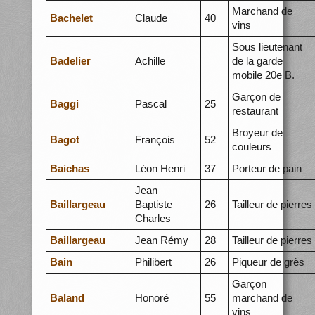
Marchand de
Bachelet
Claude
40
vins
Sous lieutenant
Badelier
Achille
de la garde
mobile 20e B.
Garçon de
Baggi
Pascal
25
restaurant
Broyeur de
Bagot
François
52
couleurs
Baichas
Léon Henri
37
Porteur de pain
Jean
Baillargeau
Baptiste
26
Tailleur de pierres
Charles
Baillargeau
Jean Rémy
28
Tailleur de pierres
Bain
Philibert
26
Piqueur de grès
Garçon
Baland
Honoré
55
marchand de
vins