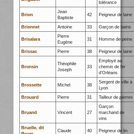
tolérance
Jean
Brion
42
Peigneur de laine
Baptiste
Brionnet
Antoine
33
Garçon de bains
Pierre
Brisalara
31
Homme de peine
Eugène
Brissac
Pierre
38
Peigneur de laine
Employé au
Théophile
Bronsin
33
chemin de fer
Joseph
d'Orléans
Sergent de ville à
Brossette
Michel
38
Lyon
Brouard
Pierre
31
Tailleur de pierres
Garçon
Bruand
Vincent
27
marchand de
vins
Bruelle, dit
Claude
40
Peigneur de lin
Bruer