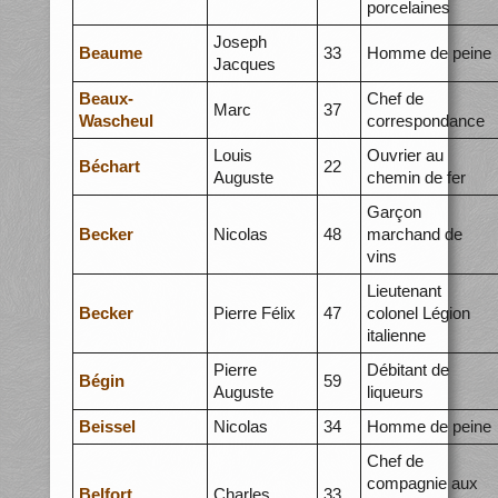
porcelaines
Joseph
Beaume
33
Homme de peine
Jacques
Beaux-
Chef de
Marc
37
Wascheul
correspondance
Louis
Ouvrier au
Béchart
22
Auguste
chemin de fer
Garçon
Becker
Nicolas
48
marchand de
vins
Lieutenant
Becker
Pierre Félix
47
colonel Légion
italienne
Pierre
Débitant de
Bégin
59
Auguste
liqueurs
Beissel
Nicolas
34
Homme de peine
Chef de
compagnie aux
Belfort
Charles
33