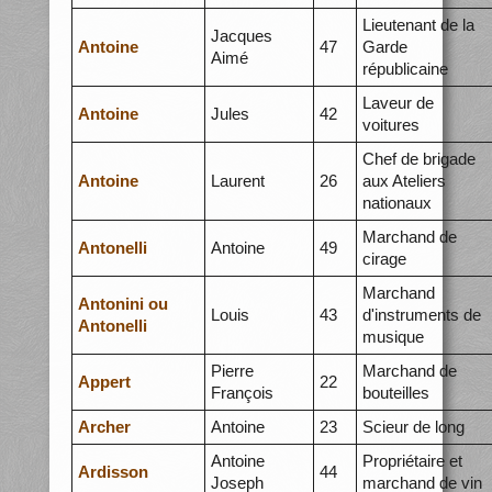
Lieutenant de la
Jacques
Antoine
47
Garde
Aimé
républicaine
Laveur de
Antoine
Jules
42
voitures
Chef de brigade
Antoine
Laurent
26
aux Ateliers
nationaux
Marchand de
Antonelli
Antoine
49
cirage
Marchand
Antonini ou
Louis
43
d'instruments de
Antonelli
musique
Pierre
Marchand de
Appert
22
François
bouteilles
Archer
Antoine
23
Scieur de long
Antoine
Propriétaire et
Ardisson
44
Joseph
marchand de vin