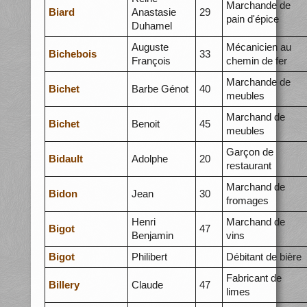
Marchande de
Biard
Anastasie
29
pain d'épice
Duhamel
Auguste
Mécanicien au
Bichebois
33
François
chemin de fer
Marchande de
Bichet
Barbe Génot
40
meubles
Marchand de
Bichet
Benoit
45
meubles
Garçon de
Bidault
Adolphe
20
restaurant
Marchand de
Bidon
Jean
30
fromages
Henri
Marchand de
Bigot
47
Benjamin
vins
Bigot
Philibert
Débitant de bière
Fabricant de
Billery
Claude
47
limes