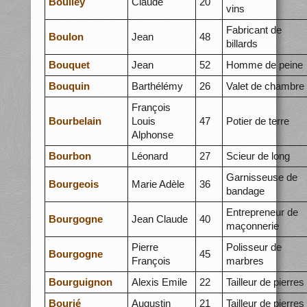
Boulley
Claude
20
vins
Fabricant de
Boulon
Jean
48
billards
Bouquet
Jean
52
Homme de peine
Bouquin
Barthélémy
26
Valet de chambre
François
Bourbelain
Louis
47
Potier de terre
Alphonse
Bourbon
Léonard
27
Scieur de long
Garnisseuse de
Bourgeois
Marie Adèle
36
bandage
Entrepreneur de
Bourgogne
Jean Claude
40
maçonnerie
Pierre
Polisseur de
Bourgogne
45
François
marbres
Bourguignon
Alexis Emile
22
Tailleur de pierres
Bourié
Augustin
21
Tailleur de pierres