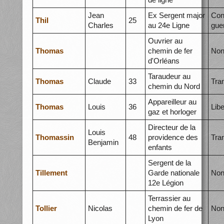
Jean
Ex Sergent major
Con
Thil
25
Charles
au 24e Ligne
gue
Ouvrier au
Thomas
chemin de fer
Non
d'Orléans
Taraudeur au
Thomas
Claude
33
Tra
chemin du Nord
Appareilleur au
Thomas
Louis
36
Libe
gaz et horloger
Directeur de la
Louis
Thomassin
48
providence des
Tra
Benjamin
enfants
Sergent de la
Tillement
Garde nationale
Non
12e Légion
Terrassier au
Tollier
Nicolas
chemin de fer de
Non
Lyon