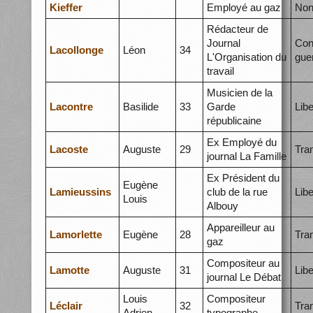
Kieffer
Employé au gaz
Non
Rédacteur de
Journal
Con
Lacollonge
Léon
34
L'Organisation du
gue
travail
Musicien de la
Lacontre
Basilide
33
Garde
Libe
républicaine
Ex Employé du
Lacoste
Auguste
29
Tra
journal La Famille
Ex Président du
Eugène
Lamieussins
club de la rue
Libe
Louis
Albouy
Appareilleur au
Lamorlette
Eugène
28
Tra
gaz
Compositeur au
Lamotte
Auguste
31
Libe
journal Le Débat
Louis
Compositeur
Léclair
32
Tra
Adrien
typographe