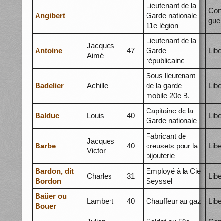
Lieutenant de la
Con
Angibert
Garde nationale
gue
11e légion
Lieutenant de la
Jacques
Antoine
47
Garde
Libe
Aimé
républicaine
Sous lieutenant
Badelier
Achille
de la garde
Libe
mobile 20e B.
Capitaine de la
Balduc
Louis
40
Libe
Garde nationale
Fabricant de
Jacques
Barbe
40
creusets pour la
Libe
Victor
bijouterie
Bardon, dit
Employé à la Cie
Charles
31
Libe
Bordon
Seyssel
Baüer ou
Lambert
40
Chauffeur au gaz
Libe
Bouer