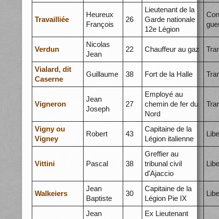
Lieutenant de la
Heureux
Con
Travailliée
26
Garde nationale
François
gue
12e Légion
Nicolas
Verdun
22
Chauffeur au gaz
Tra
Jean
Vialard, dit
Guillaume
38
Fort de la Halle
Tra
Caserne
Employé au
Jean
Vigneron
27
chemin de fer du
Tra
Joseph
Nord
Vigny ou
Capitaine de la
Robert
43
Libe
Vigney
Légion italienne
Greffier au
Vittini
Pascal
38
tribunal civil
Libe
d'Ajaccio
Jean
Capitaine de la
Walkeiers
30
Libe
Baptiste
Légion Pie IX
Jean
Ex Lieutenant