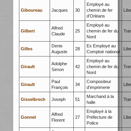
Employé au
Giboureau
Jacques
30
chemin de fer
Libe
d'Orléans
Employé au
Alfred
Gilbert
25
chemin de fer du
Tra
Claude
Nord
Denis
Ex Employé au
Gilles
28
Libe
Auguste
Comptoir national
Employé au
Adolphe
Girault
42
chemin de fer du
Tra
Simon
Nord
Paul
Compositeur
Girault
34
Libe
François
d'imprimerie
Marchand à la
Gisselbrech
Joseph
51
Tra
halle
Employé à la
Alfred
Gonnet
27
Préfecture de
Libe
Florent
Police