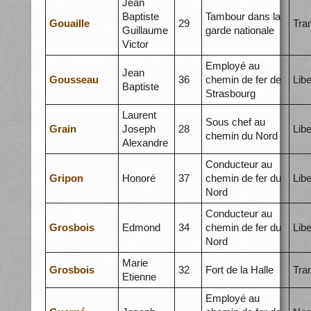
Jean
Baptiste
Tambour dans la
Gouaille
29
Tra
Guillaume
garde nationale
Victor
Employé au
Jean
Gousseau
36
chemin de fer de
Libe
Baptiste
Strasbourg
Laurent
Sous chef au
Grain
Joseph
28
Libe
chemin du Nord
Alexandre
Conducteur au
Gripon
Honoré
37
chemin de fer du
Libe
Nord
Conducteur au
Grosbois
Edmond
34
chemin de fer du
Libe
Nord
Marie
Grosbois
32
Fort de la Halle
Tra
Etienne
Employé au