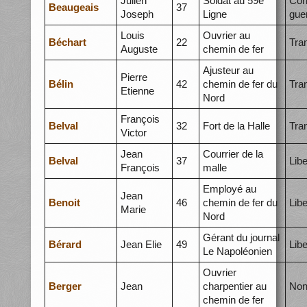
Julien
Soldat au 59e
Con
Beaugeais
37
Joseph
Ligne
gue
Louis
Ouvrier au
Béchart
22
Tra
Auguste
chemin de fer
Ajusteur au
Pierre
Bélin
42
chemin de fer du
Tra
Etienne
Nord
François
Belval
32
Fort de la Halle
Tra
Victor
Jean
Courrier de la
Belval
37
Libe
François
malle
Employé au
Jean
Benoit
46
chemin de fer du
Libe
Marie
Nord
Gérant du journal
Bérard
Jean Elie
49
Libe
Le Napoléonien
Ouvrier
Berger
Jean
charpentier au
Non
chemin de fer