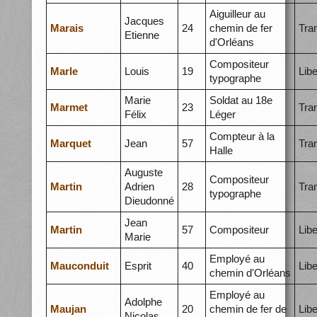
Aiguilleur au
Jacques
Marais
24
chemin de fer
Tra
Etienne
d'Orléans
Compositeur
Marle
Louis
19
Libe
typographe
Marie
Soldat au 18e
Marmet
23
Tra
Félix
Léger
Compteur à la
Marquet
Jean
57
Tra
Halle
Auguste
Compositeur
Martin
Adrien
28
Tra
typographe
Dieudonné
Jean
Martin
57
Compositeur
Libe
Marie
Employé au
Mauconduit
Esprit
40
Libe
chemin d'Orléans
Employé au
Adolphe
Maujan
20
chemin de fer de
Libe
Nicolas