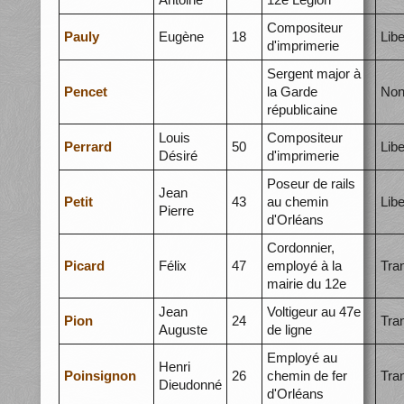
Compositeur
Pauly
Eugène
18
Libe
d'imprimerie
Sergent major à
Pencet
la Garde
Non
républicaine
Louis
Compositeur
Perrard
50
Libe
Désiré
d'imprimerie
Poseur de rails
Jean
Petit
43
au chemin
Libe
Pierre
d'Orléans
Cordonnier,
Picard
Félix
47
employé à la
Tra
mairie du 12e
Jean
Voltigeur au 47e
Pion
24
Tra
Auguste
de ligne
Employé au
Henri
Poinsignon
26
chemin de fer
Tra
Dieudonné
d'Orléans