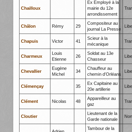
Ex Employé à la
Chailloux
mairie du 12e
Tra
arrondissement
Compositeur au
Châlon
Rémy
29
Libe
journal La Presse
Scieur à la
Chapuis
Victor
41
Tra
mécanique
Louis
Soldat au 13e
Charmeux
26
Libe
Etienne
Chasseur
Eugène
Chauffeur au
Chevallier
34
Libe
Michel
chemin d'Orléans
Ex Capitaine au
Clémençay
35
Libe
20e artillerie
Appareilleur au
Clément
Nicolas
48
Tra
gaz
Lieutenant de la
Cloutier
Non
Garde nationale
Tambour de la
Adrien