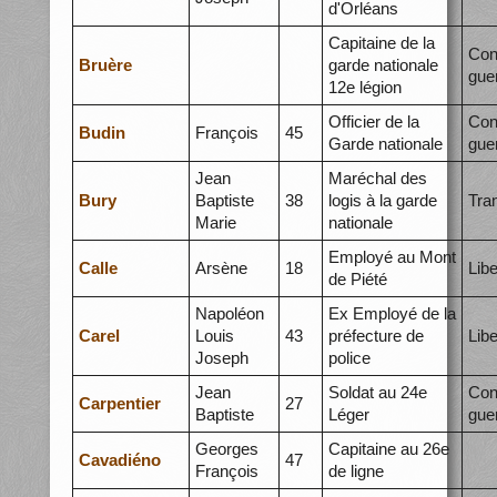
d'Orléans
Capitaine de la
Con
Bruère
garde nationale
gue
12e légion
Officier de la
Con
Budin
François
45
Garde nationale
gue
Jean
Maréchal des
Bury
Baptiste
38
logis à la garde
Tra
Marie
nationale
Employé au Mont
Calle
Arsène
18
Libe
de Piété
Napoléon
Ex Employé de la
Carel
Louis
43
préfecture de
Libe
Joseph
police
Jean
Soldat au 24e
Con
Carpentier
27
Baptiste
Léger
gue
Georges
Capitaine au 26e
Cavadiéno
47
François
de ligne