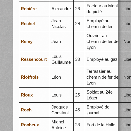
Facteur au Mont-
Rebière
Alexandre
26
Libe
de-piété
Jean
Employé au
Rechel
29
Libe
Nicolas
chemin de fer
Ouvrier au
Remy
Jean
chemin de fer de
Non
Lyon
Louis
Ressencourt
33
Employé au gaz
Libe
Guillaume
Terrassier au
Rioffrois
Léon
chemin de fer de
Non
Lyon
Soldat au 24e
Rioux
Louis
25
Libe
Léger
Jacques
Employé de
Roch
46
Libe
Constant
journal
Michel
Rocheux
28
Fort de la Halle
Libe
Antoine