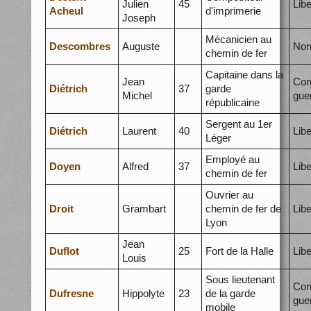
Julien
45
Libe
Acheul
d'imprimerie
Joseph
Mécanicien au
Descombres
Auguste
Non
chemin de fer
Capitaine dans la
Jean
Con
Diétrich
37
garde
Michel
gue
républicaine
Sergent au 1er
Diétrich
Laurent
40
Libe
Léger
Employé au
Doyen
Alfred
37
Libe
chemin de fer
Ouvrier au
Droit
Grambart
chemin de fer de
Libe
Lyon
Jean
Duflot
25
Fort de la Halle
Libe
Louis
Sous lieutenant
Con
Dufresne
Hippolyte
23
de la garde
gue
mobile