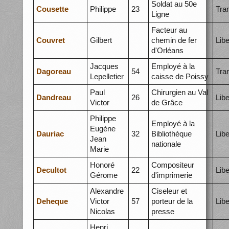
Soldat au 50e
Cousette
Philippe
23
Tra
Ligne
Facteur au
Couvret
Gilbert
chemin de fer
Libe
d'Orléans
Jacques
Employé à la
Dagoreau
54
Tra
Lepelletier
caisse de Poissy
Paul
Chirurgien au Val
Dandreau
26
Libe
Victor
de Grâce
Philippe
Employé à la
Eugène
Dauriac
32
Bibliothèque
Libe
Jean
nationale
Marie
Honoré
Compositeur
Decultot
22
Libe
Gérome
d'imprimerie
Alexandre
Ciseleur et
Deheque
Victor
57
porteur de la
Libe
Nicolas
presse
Henri