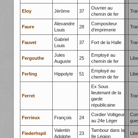
Ouvrier au
Eloy
Jérôme
37
Tra
chemin de fer
Alexandre
Compositeur
Faure
28
Tra
Louis
d'imprimerie
Gabriel
Fauvet
37
Fort de la Halle
Tra
Louis
Jules
Employé au
Fergouthe
25
Libe
Auguste
chemin de fer
Employé au
Ferling
Hippolyte
51
Libe
chemin de fer
Ex Sous
lieutenant de la
Ferret
Tra
garde
républicaine
Cordier Voltigeur
Con
Ferrieux
François
24
au 24e Léger
gue
Valentin
Tambour dans la
Fiederhspil
23
Libe
Adolphe
8e Légion