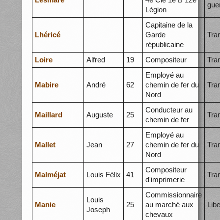
gue
Légion
Capitaine de la
Lhéricé
Garde
Tra
républicaine
Loire
Alfred
19
Compositeur
Tra
Employé au
Mabire
André
62
chemin de fer du
Tra
Nord
Conducteur au
Maillard
Auguste
25
Tra
chemin de fer
Employé au
Mallet
Jean
27
chemin de fer du
Tra
Nord
Compositeur
Malméjat
Louis Félix
41
Tra
d'imprimerie
Commissionnaire
Louis
Manie
25
au marché aux
Libe
Joseph
chevaux