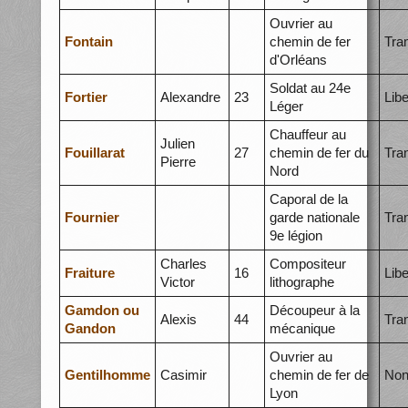
Ouvrier au
Fontain
chemin de fer
Tra
d'Orléans
Soldat au 24e
Fortier
Alexandre
23
Libe
Léger
Chauffeur au
Julien
Fouillarat
27
chemin de fer du
Tra
Pierre
Nord
Caporal de la
Fournier
garde nationale
Tra
9e légion
Charles
Compositeur
Fraiture
16
Libe
Victor
lithographe
Gamdon ou
Découpeur à la
Alexis
44
Tra
Gandon
mécanique
Ouvrier au
Gentilhomme
Casimir
chemin de fer de
Non
Lyon