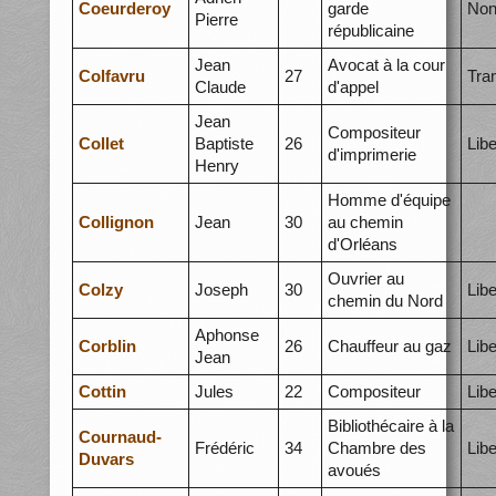
Coeurderoy
garde
Non
Pierre
républicaine
Jean
Avocat à la cour
Colfavru
27
Tra
Claude
d'appel
Jean
Compositeur
Collet
Baptiste
26
Libe
d'imprimerie
Henry
Homme d'équipe
Collignon
Jean
30
au chemin
d'Orléans
Ouvrier au
Colzy
Joseph
30
Libe
chemin du Nord
Aphonse
Corblin
26
Chauffeur au gaz
Libe
Jean
Cottin
Jules
22
Compositeur
Libe
Bibliothécaire à la
Cournaud-
Frédéric
34
Chambre des
Libe
Duvars
avoués