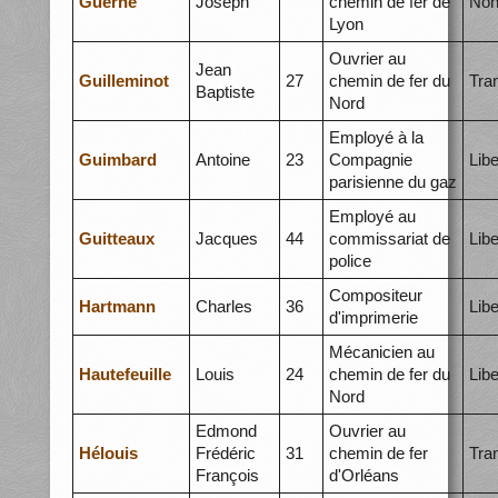
Guerné
Joseph
chemin de fer de
Non
Lyon
Ouvrier au
Jean
Guilleminot
27
chemin de fer du
Tra
Baptiste
Nord
Employé à la
Guimbard
Antoine
23
Compagnie
Libe
parisienne du gaz
Employé au
Guitteaux
Jacques
44
commissariat de
Libe
police
Compositeur
Hartmann
Charles
36
Libe
d'imprimerie
Mécanicien au
Hautefeuille
Louis
24
chemin de fer du
Libe
Nord
Edmond
Ouvrier au
Hélouis
Frédéric
31
chemin de fer
Tra
François
d'Orléans