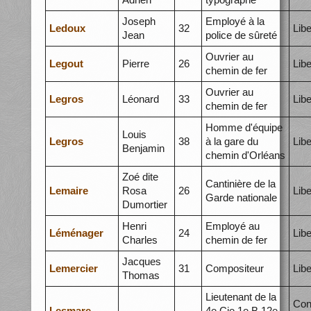
Joseph
Employé à la
Ledoux
32
Libe
Jean
police de sûreté
Ouvrier au
Legout
Pierre
26
Libe
chemin de fer
Ouvrier au
Legros
Léonard
33
Libe
chemin de fer
Homme d'équipe
Louis
Legros
38
à la gare du
Libe
Benjamin
chemin d'Orléans
Zoé dite
Cantinière de la
Lemaire
Rosa
26
Libe
Garde nationale
Dumortier
Henri
Employé au
Léménager
24
Libe
Charles
chemin de fer
Jacques
Lemercier
31
Compositeur
Libe
Thomas
Lieutenant de la
Con
Lesmare
4e Cie 1e B 12e