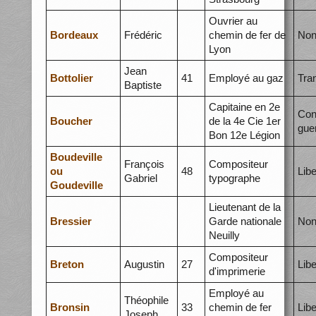
Ouvrier au
Bordeaux
Frédéric
chemin de fer de
Non
Lyon
Jean
Bottolier
41
Employé au gaz
Tra
Baptiste
Capitaine en 2e
Con
Boucher
de la 4e Cie 1er
gue
Bon 12e Légion
Boudeville
François
Compositeur
ou
48
Libe
Gabriel
typographe
Goudeville
Lieutenant de la
Bressier
Garde nationale
Non
Neuilly
Compositeur
Breton
Augustin
27
Libe
d'imprimerie
Employé au
Théophile
Bronsin
33
chemin de fer
Libe
Joseph