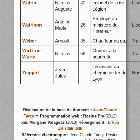
Watrin
Nicolas
40
colonel de la 6e
Libe
Auguste
Légion
Employé au
Antoine
Watripon
26
ministère de
Libe
Marie
l'Intérieur
Wéber
Arnoult
35
Chauffeur au gaz
Tra
Wirtz ou
Ouvrier à la
Nicolas
56
Tra
Wurtz
poudrette
Terrassier au
Jean
Zeggert
chemin de fer de
Non
Jules
Lyon
Réalisation de la base de données :
Jean-Claude
Farcy
✝
Programmation web :
Rosine Fry
(2012)
puis
Morgane Valageas
(2018)
Hébergement :
LIR3S
UR 7366 UBE
Référence électronique :
Jean-Claude Farcy, Rosine