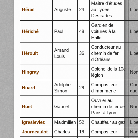
Maître d'études
Hérail
Auguste
24
au Lycée
Libe
Descartes
Gardien de
Hériché
Paul
48
voitures à la
Libe
Halle
Conducteur au
Amand
Héroult
36
chemin de fer
Libe
Louis
d'Orléans
Colonel de la 10e
Hingray
Non
légion
Adolphe
Compositeur
Con
Huard
29
Simon
d'imprimerie
gue
Ouvrier au
Huet
Gabriel
chemin de fer de
Non
Paris à Lyon
Igrasieviez
Maximilien
52
Chauffeur au gaz
Libe
Journeaulot
Charles
19
Compositeur
Non