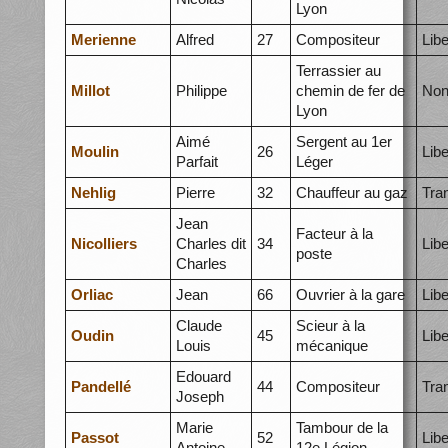
Lyon
Merienne
Alfred
27
Compositeur
Libe
Terrassier au
Millot
Philippe
chemin de fer de
Non
Lyon
Aimé
Sergent au 1er
Moulin
26
Libe
Parfait
Léger
Nehlig
Pierre
32
Chauffeur au gaz
Tra
Jean
Facteur à la
Nicolliers
Charles dit
34
Libe
poste
Charles
Orliac
Jean
66
Ouvrier à la gare
Libe
Claude
Scieur à la
Oudin
45
Libe
Louis
mécanique
Edouard
Pandellé
44
Compositeur
Tra
Joseph
Marie
Tambour de la
Passot
52
Libe
Antoine
12e Légion