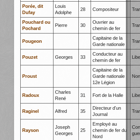
Porée, dit
Louis
28
Compositeur
Tra
Dufay
Adolphe
Pouchard ou
Ouvrier au
Pierre
30
Tra
Pochard
chemin de fer
Capitaine de la
Pougeon
Tra
Garde nationale
Conducteur au
Pouzet
Georges
33
Libe
chemin de fer
Capitaine de la
Proust
Garde nationale
Non
12e Légion
Charles
Radoux
31
Fort de la Halle
Libe
René
Directeur d'un
Raginel
Alfred
35
Tra
Journal
Employé au
Joseph
Con
Rayson
25
chemin de fer du
Georges
gue
Nord