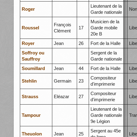
Lieutenant de la
Roger
Non
Garde nationale
Musicien de la
François
Roussel
17
Garde mobile
Libe
Clément
20e B
Royer
Jean
26
Fort de la Halle
Libe
Soffroy ou
Sergent de la
Sauffroy
Garde nationale
Soumillard
Jean
44
Fort de la Halle
Libe
Compositeur
Stehlin
Germain
23
Libe
d'imprimerie
Compositeur
Strauss
Eléazar
27
Libe
d'imprimerie
Lieutenant de la
Tampour
Garde nationale
Tra
9e Légion
Sergent au 45e
Theuolon
Jean
25
Libe
de ligne