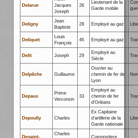
Lieutenant de la
Con
Delarue
Jacques
26
Garde mobile
gue
Joseph
Jean
Deligny
28
Employé au gaz
Libe
Baptiste
Louis
Deliquet
45
Employé au gaz
Tra
François
Employé au
Delit
Joseph
29
Tra
Siècle
Ouvrier au
Delpêche
Guillaume
chemin de fer de
Non
Lyon
Employé au
Prime
Depaux
33
chemin de fer
Tra
Verconsin
d'Orléans
Ex Capitaine
Depoully
Charles
d'artillerie de la
Libe
Garde nationale
Charles
Desaint-
Compositeur