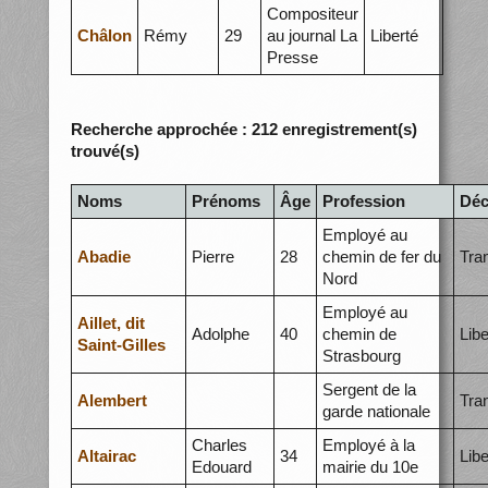
Compositeur
Châlon
Rémy
29
au journal La
Liberté
Presse
Recherche approchée : 212 enregistrement(s)
trouvé(s)
Noms
Prénoms
Âge
Profession
Déc
Employé au
Abadie
Pierre
28
chemin de fer du
Tra
Nord
Employé au
Aillet, dit
Adolphe
40
chemin de
Libe
Saint-Gilles
Strasbourg
Sergent de la
Alembert
Tra
garde nationale
Charles
Employé à la
Altairac
34
Libe
Edouard
mairie du 10e