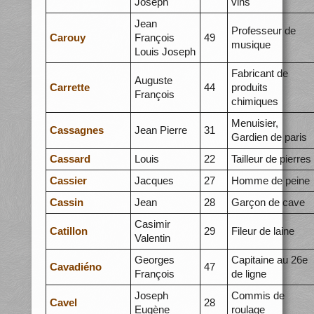
Joseph
vins
Jean
Professeur de
Carouy
François
49
musique
Louis Joseph
Fabricant de
Auguste
Carrette
44
produits
François
chimiques
Menuisier,
Cassagnes
Jean Pierre
31
Gardien de paris
Cassard
Louis
22
Tailleur de pierres
Cassier
Jacques
27
Homme de peine
Cassin
Jean
28
Garçon de cave
Casimir
Catillon
29
Fileur de laine
Valentin
Georges
Capitaine au 26e
Cavadiéno
47
François
de ligne
Joseph
Commis de
Cavel
28
Eugène
roulage