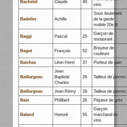
Bachelet
Claude
40
vins
Sous lieutenant
Badelier
Achille
de la garde
mobile 20e B.
Garçon de
Baggi
Pascal
25
restaurant
Broyeur de
Bagot
François
52
couleurs
Baichas
Léon Henri
37
Porteur de pain
Jean
Baillargeau
Baptiste
26
Tailleur de pierres
Charles
Baillargeau
Jean Rémy
28
Tailleur de pierres
Bain
Philibert
26
Piqueur de grès
Garçon
Baland
Honoré
55
marchand de
vins