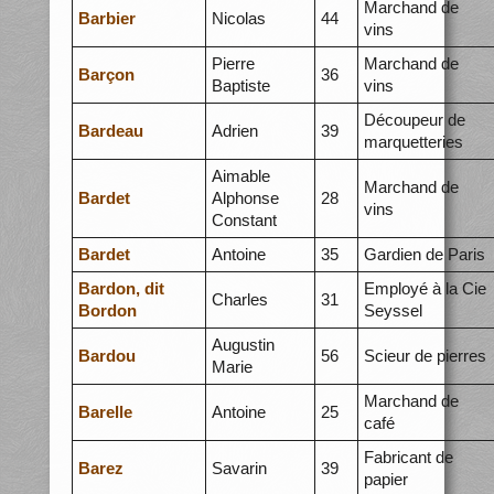
Marchand de
Barbier
Nicolas
44
vins
Pierre
Marchand de
Barçon
36
Baptiste
vins
Découpeur de
Bardeau
Adrien
39
marquetteries
Aimable
Marchand de
Bardet
Alphonse
28
vins
Constant
Bardet
Antoine
35
Gardien de Paris
Bardon, dit
Employé à la Cie
Charles
31
Bordon
Seyssel
Augustin
Bardou
56
Scieur de pierres
Marie
Marchand de
Barelle
Antoine
25
café
Fabricant de
Barez
Savarin
39
papier