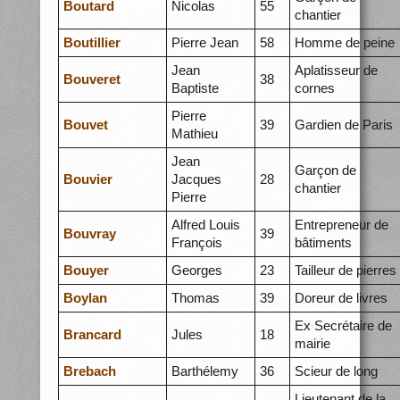
Boutard
Nicolas
55
chantier
Boutillier
Pierre Jean
58
Homme de peine
Jean
Aplatisseur de
Bouveret
38
Baptiste
cornes
Pierre
Bouvet
39
Gardien de Paris
Mathieu
Jean
Garçon de
Bouvier
Jacques
28
chantier
Pierre
Alfred Louis
Entrepreneur de
Bouvray
39
François
bâtiments
Bouyer
Georges
23
Tailleur de pierres
Boylan
Thomas
39
Doreur de livres
Ex Secrétaire de
Brancard
Jules
18
mairie
Brebach
Barthélemy
36
Scieur de long
Lieutenant de la