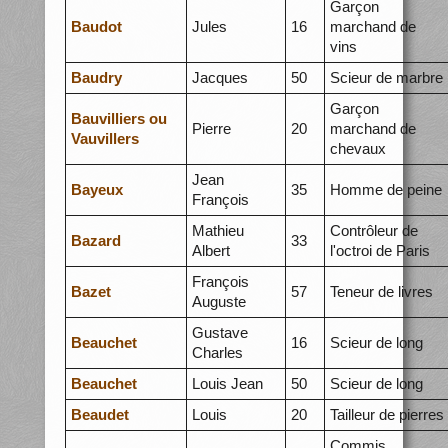
Garçon
Baudot
Jules
16
marchand de
vins
Baudry
Jacques
50
Scieur de marbre
Garçon
Bauvilliers ou
Pierre
20
marchand de
Vauvillers
chevaux
Jean
Bayeux
35
Homme de peine
François
Mathieu
Contrôleur de
Bazard
33
Albert
l'octroi de Paris
François
Bazet
57
Teneur de livres
Auguste
Gustave
Beauchet
16
Scieur de long
Charles
Beauchet
Louis Jean
50
Scieur de long
Beaudet
Louis
20
Tailleur de pierres
Commis