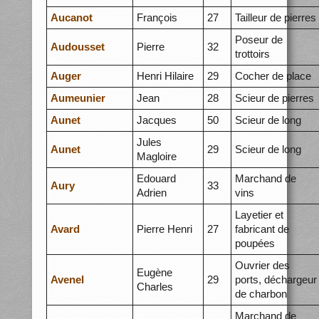
Aucanot
François
27
Tailleur de pierres
Poseur de
Audousset
Pierre
32
trottoirs
Auger
Henri Hilaire
29
Cocher de place
Aumeunier
Jean
28
Scieur de pierres
Aunet
Jacques
50
Scieur de long
Jules
Aunet
29
Scieur de long
Magloire
Edouard
Marchand de
Aury
33
Adrien
vins
Layetier et
Avard
Pierre Henri
27
fabricant de
poupées
Ouvrier des
Eugène
Avenel
29
ports, déchargeur
Charles
de charbon
Marchand de