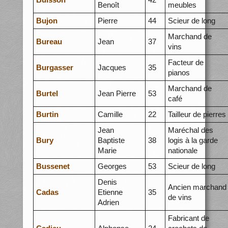
Benoît
meubles
Bujon
Pierre
44
Scieur de long
Marchand de
Bureau
Jean
37
vins
Facteur de
Burgasser
Jacques
35
pianos
Marchand de
Burtel
Jean Pierre
53
café
Burtin
Camille
22
Tailleur de pierres
Jean
Maréchal des
Bury
Baptiste
38
logis à la garde
Marie
nationale
Bussenet
Georges
53
Scieur de long
Denis
Ancien marchand
Cadas
Etienne
35
de vins
Adrien
Fabricant de