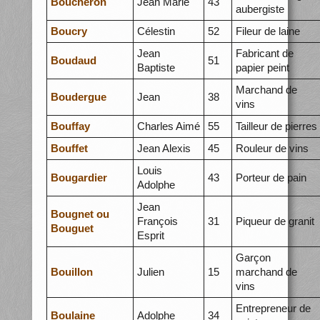
Boucheron
Jean Marie
43
aubergiste
Boucry
Célestin
52
Fileur de laine
Jean
Fabricant de
Boudaud
51
Baptiste
papier peint
Marchand de
Boudergue
Jean
38
vins
Bouffay
Charles Aimé
55
Tailleur de pierres
Bouffet
Jean Alexis
45
Rouleur de vins
Louis
Bougardier
43
Porteur de pain
Adolphe
Jean
Bougnet ou
François
31
Piqueur de granit
Bouguet
Esprit
Garçon
Bouillon
Julien
15
marchand de
vins
Entrepreneur de
Boulaine
Adolphe
34