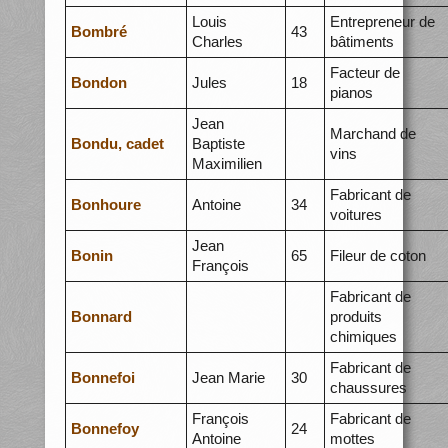
Louis
Entrepreneur de
Bombré
43
Charles
bâtiments
Facteur de
Bondon
Jules
18
pianos
Jean
Marchand de
Bondu, cadet
Baptiste
vins
Maximilien
Fabricant de
Bonhoure
Antoine
34
voitures
Jean
Bonin
65
Fileur de coton
François
Fabricant de
Bonnard
produits
chimiques
Fabricant de
Bonnefoi
Jean Marie
30
chaussures
François
Fabricant de
Bonnefoy
24
Antoine
mottes