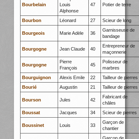
Bourbelain
Louis
47
Potier de terre
Alphonse
Bourbon
Léonard
27
Scieur de long
Garnisseuse de
Bourgeois
Marie Adèle
36
bandage
Entrepreneur de
Bourgogne
Jean Claude
40
maçonnerie
Pierre
Polisseur de
Bourgogne
45
François
marbres
Bourguignon
Alexis Emile
22
Tailleur de pierres
Bourié
Augustin
21
Tailleur de pierres
Fabricant de
Bourson
Jules
42
châles
Boussat
Jacques
34
Scieur de pierres
Garçon de
Boussinet
Louis
33
chantier
Garçon de