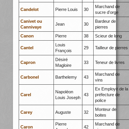
Marchand de
Candelot
Pierre Louis
30
sucre d'orge
Canivet ou
Bardeur de
Jean
30
Cannivaye
pierres
Canon
Pierre
38
Scieur de long
Louis
Cantel
29
Tailleur de pierres
François
Désiré
Capron
33
Teneur de livres
Magloire
Marchand de
Carbonel
Barthelemy
43
vins
Ex Employé de la
Napoléon
Carel
43
préfecture de
Louis Joseph
police
Monteur de
Carey
Auguste
32
boites
Pierre
Marchand de
Caron
42