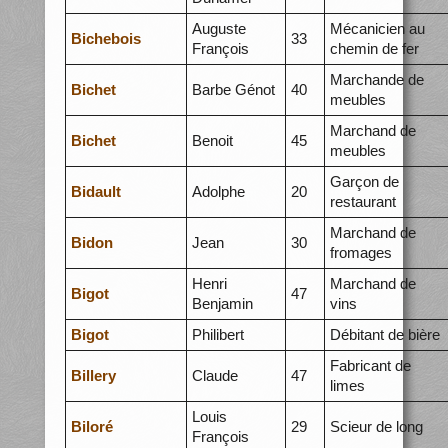
Auguste
Mécanicien au
Bichebois
33
François
chemin de fer
Marchande de
Bichet
Barbe Génot
40
meubles
Marchand de
Bichet
Benoit
45
meubles
Garçon de
Bidault
Adolphe
20
restaurant
Marchand de
Bidon
Jean
30
fromages
Henri
Marchand de
Bigot
47
Benjamin
vins
Bigot
Philibert
Débitant de bière
Fabricant de
Billery
Claude
47
limes
Louis
Biloré
29
Scieur de long
François