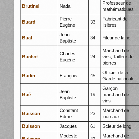
Professeur de
Brutinel
Nadal
mathématiques
Pierre
Fabricant de
Buard
33
Eugène
lisières
Jean
Buat
34
Fileur de laine
Baptiste
Marchand de
Charles
Buchot
24
vins, Tailleur de
Eugène
pierres
Officier de la
Budin
François
45
Garde nationale
Garçon
Jean
Bué
19
marchand de
Baptiste
vins
Constant
Marchand de
Buisson
23
Edme
journaux
Buisson
Jacques
61
Scieur de long
Modeste
Marchand de
Buisson
42