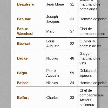
Beaufrère
Jean Marie
31
marchand de
porcelaines
Joseph
Beaume
33
Homme de peine
Jacques
Beaux-
Chef de
Marc
37
Wascheul
correspondance
Louis
Ouvrier au
Béchart
22
Auguste
chemin de fer
Garçon
Becker
Nicolas
48
marchand de
vins
Pierre
Débitant de
Bégin
59
Auguste
liqueurs
Beissel
Nicolas
34
Homme de peine
Chef de
compagnie aux
Belfort
Charles
33
Ateliers
nationaux