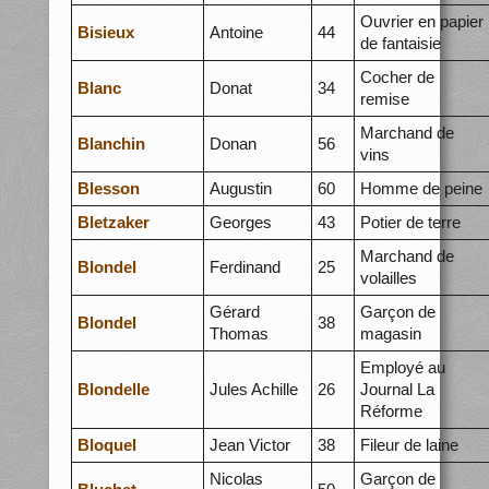
Ouvrier en papier
Bisieux
Antoine
44
de fantaisie
Cocher de
Blanc
Donat
34
remise
Marchand de
Blanchin
Donan
56
vins
Blesson
Augustin
60
Homme de peine
Bletzaker
Georges
43
Potier de terre
Marchand de
Blondel
Ferdinand
25
volailles
Gérard
Garçon de
Blondel
38
Thomas
magasin
Employé au
Blondelle
Jules Achille
26
Journal La
Réforme
Bloquel
Jean Victor
38
Fileur de laine
Nicolas
Garçon de