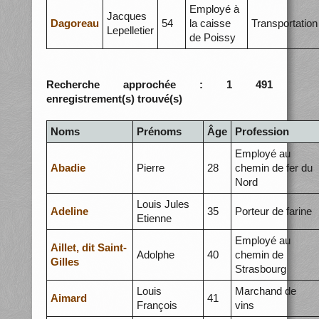
Employé à
Jacques
Dagoreau
54
la caisse
Transportation
Lepelletier
de Poissy
Recherche approchée : 1 491
enregistrement(s) trouvé(s)
Noms
Prénoms
Âge
Profession
Employé au
Abadie
Pierre
28
chemin de fer du
Nord
Louis Jules
Adeline
35
Porteur de farine
Etienne
Employé au
Aillet, dit Saint-
Adolphe
40
chemin de
Gilles
Strasbourg
Louis
Marchand de
Aimard
41
François
vins