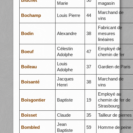
Bluchet
50
Marie
magasin
Marchand de
Bochamp
Louis Pierre
44
vins
Fabricant de
Bodin
Alexandre
38
mesures
linéaires
Célestin
Employé de
Boeuf
47
Adolphe
chemin de fer
Louis
Boileau
37
Gardien de Paris
Adolphe
Jacques
Marchand de
Boisanté
38
Henri
vins
Employé au
Boisgontier
Baptiste
19
chemin de fer de
Strasbourg
Boisset
Claude
35
Tailleur de pierres
Jean
Bombled
59
Homme de peine
Baptiste