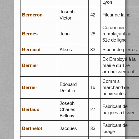
Lyon
Joseph
Bergeron
42
Fileur de laine
Victor
Cordonnier,
Bergès
Jean
28
remplaçant au
61e de ligne
Bernicot
Alexis
33
Scieur de pierres
Ex Employé à la
Bernier
mairie du 12e
arrondissement
Commis
Edouard
Berrier
19
marchand de
Delphin
nouveautés
Joseph
Fabricant de
Bertaux
Charles
27
peignes à tisser
Bellony
Fabricant de
Berthelot
Jacques
33
cirage