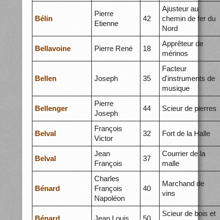
Ajusteur au
Pierre
Bélin
42
chemin de fer du
Etienne
Nord
Apprêteur de
Bellavoine
Pierre René
18
mérinos
Facteur
Bellen
Joseph
35
d'instruments de
musique
Pierre
Bellenger
44
Scieur de pierres
Joseph
François
Belval
32
Fort de la Halle
Victor
Jean
Courrier de la
Belval
37
François
malle
Charles
Marchand de
Bénard
François
40
vins
Napoléon
Scieur de bois et
Bénard
Jean Louis
50