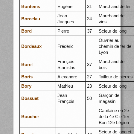
Bontems
Eugène
31
Marchand de fer
Jean
Marchand de
Borcelau
34
Jacques
vins
Bord
Pierre
37
Scieur de long
Ouvrier au
Bordeaux
Frédéric
chemin de fer de
Lyon
François
Marchand de
Borel
37
Stanislas
bois
Boris
Alexandre
27
Tailleur de pierres
Bory
Mathieu
23
Scieur de long
Jean
Garçon de
Bossuet
50
François
magasin
Capitaine en 2e
Boucher
de la 4e Cie 1er
Bon 12e Légion
Scieur de long et