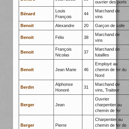
ouvrier des ports
Louis
Marchand de
Bénard
44
François
vins
Benoit
Alexandre
20
Garçon de salle
Marchand de
Benoit
Félix
38
vins
François
Marchand de
Benoit
37
Nicolas
futailles
Employé au
Benoit
Jean Marie
46
chemin de fer du
Nord
Alphonse
Marchand de
Berdin
31
Honoré
vins, Traiteur
Ouvrier
Berger
Jean
charpentier au
chemin de fer
Charpentier au
Berger
Pierre
chemin de fer de