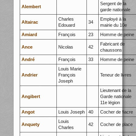
Sergent de la
Alembert
garde nationale
Charles
Employé à la
Altairac
34
Edouard
mairie du 10e
Amiard
François
23
Homme de peine
Fabricant de
Ance
Nicolas
42
chaussons
André
François
33
Homme de peine
Louis Marie
Andrier
François
Teneur de livres
Joseph
Lieutenant de la
Angibert
Garde nationale
11e légion
Angot
Louis Joseph
40
Cocher de fiacre
Louis
Anquety
42
Cocher de place
Charles