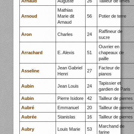
Arnaud
Auguste
26
Tailleur de limes
Mathias
Arnoud
Marie dit
56
Potier de terre
Arnaud
Raffineur de
Aron
Charles
24
sucre
Ouvrier en
Arrachard
E. Alexis
51
chapeaux de
paille
Jean Gabriel
Facteur de
Asseline
27
Henri
pianos
Tapissier et
Aubin
Jean Louis
24
gardien de Paris
Aubin
Pierre Isidore
42
Tailleur de pierres
Aubré
Emmanuel
20
Tailleur de pierres
Aubrée
Stanislas
16
Tailleur de pierres
Marchand de
Aubry
Louis Marie
53
farine