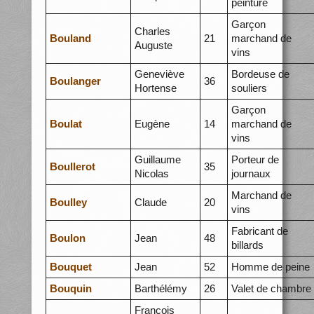
peinture
Garçon
Charles
Bouland
21
marchand de
Auguste
vins
Geneviève
Bordeuse de
Boulanger
36
Hortense
souliers
Garçon
Boulat
Eugène
14
marchand de
vins
Guillaume
Porteur de
Boullerot
35
Nicolas
journaux
Marchand de
Boulley
Claude
20
vins
Fabricant de
Boulon
Jean
48
billards
Bouquet
Jean
52
Homme de peine
Bouquin
Barthélémy
26
Valet de chambre
François