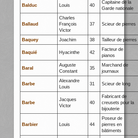
Capitaine de la
Balduc
Louis
40
Garde nationale
Charles
Ballaud
François
37
Scieur de pierres
Victor
Baquey
Joachim
38
Tailleur de pierres
Facteur de
Baquié
Hyacinthe
42
pianos
Auguste
Marchand de
Baral
35
Constant
journaux
Alexandre
Barbe
31
Scieur de long
Louis
Fabricant de
Jacques
Barbe
40
creusets pour la
Victor
bijouterie
Poseur de
Barbier
Louis
44
pierres en
bâtiments