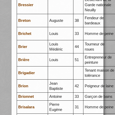
Bressier
Garde nationale
Neuilly
Fendeur de
Breton
Auguste
38
bardeaux
Brichet
Louis
33
Homme de peine
Louis
Tourneur de
Brier
44
Médéric
roues
Entrepreneur de
Brière
Louis
51
peinture
Tenant maison de
Brigadier
tolérance
Jean
Brion
42
Peigneur de laine
Baptiste
Brionnet
Antoine
33
Garçon de bains
Pierre
Brisalara
31
Homme de peine
Eugène