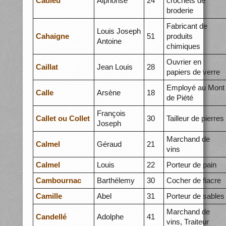
Cadieu
Alphonse
24
crochets de
broderie
Fabricant de
Louis Joseph
Cahaigne
51
produits
Antoine
chimiques
Ouvrier en
Caillat
Jean Louis
28
papiers de verre
Employé au Mont
Calle
Arsène
18
de Piété
François
Callet ou Collet
30
Tailleur de pierres
Joseph
Marchand de
Calmel
Géraud
21
vins
Calmel
Louis
22
Porteur de pain
Cambournac
Barthélemy
30
Cocher de fiacre
Camille
Abel
31
Porteur de sables
Marchand de
Candellé
Adolphe
41
vins, Traiteur