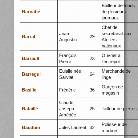
Bailleur de fonds
Barnabé
de plusieurs
journaux
Chef de
Jean
secrétariat aux
Barral
29
Augustin
Ateliers
nationaux
François
Ouvrier à
Barrault
23
Pierre
l'entrepôt
Eulalie née
Marchande de
Barregui
64
Sarviat
linge
Garçon de
Basille
Frédéric
36
magasin
Claude
Bataillé
Joseph
25
Tailleur de pierres
Amédée
Polisseur de
Baudoin
Jules Laurent
32
marbres