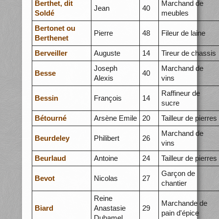
Berthet, dit
Marchand de
Jean
40
Soldé
meubles
Bertonet ou
Pierre
48
Fileur de laine
Berthenet
Berveiller
Auguste
14
Tireur de chassis
Joseph
Marchand de
Besse
40
Alexis
vins
Raffineur de
Bessin
François
14
sucre
Bétourné
Arsène Emile
20
Tailleur de pierres
Marchand de
Beurdeley
Philibert
26
vins
Beurlaud
Antoine
24
Tailleur de pierres
Garçon de
Bevot
Nicolas
27
chantier
Reine
Marchande de
Biard
Anastasie
29
pain d'épice
Duhamel