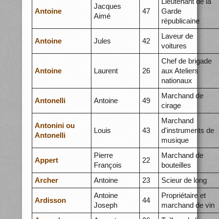
Lieutenant de la
Jacques
Antoine
47
Garde
Aimé
républicaine
Laveur de
Antoine
Jules
42
voitures
Chef de brigade
Antoine
Laurent
26
aux Ateliers
nationaux
Marchand de
Antonelli
Antoine
49
cirage
Marchand
Antonini ou
Louis
43
d'instruments de
Antonelli
musique
Pierre
Marchand de
Appert
22
François
bouteilles
Archer
Antoine
23
Scieur de long
Antoine
Propriétaire et
Ardisson
44
Joseph
marchand de vin