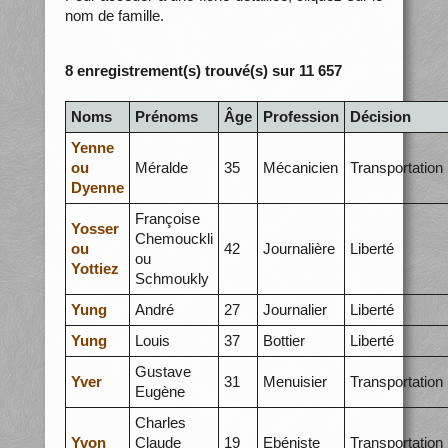
nom de famille.
8 enregistrement(s) trouvé(s) sur 11 657
Noms
Prénoms
Âge
Profession
Décision
Yenne
ou
Méralde
35
Mécanicien
Transportation
Dyenne
Françoise
Yosser
Chemouckli
ou
42
Journalière
Liberté
ou
Yottiez
Schmoukly
Yung
André
27
Journalier
Liberté
Yung
Louis
37
Bottier
Liberté
Gustave
Yver
31
Menuisier
Transportation
Eugène
Charles
Yvon
Claude
19
Ebéniste
Transportation