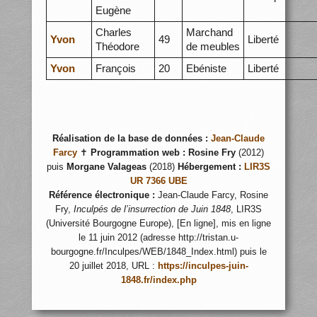
Eugène
Charles
Marchand
Yvon
49
Liberté
Théodore
de meubles
Yvon
François
20
Ebéniste
Liberté
Réalisation de la base de données :
Jean-Claude
Farcy
✝
Programmation web :
Rosine Fry
(2012)
puis
Morgane Valageas
(2018)
Hébergement :
LIR3S
UR 7366 UBE
Référence électronique :
Jean-Claude Farcy, Rosine
Fry,
Inculpés de l’insurrection de Juin 1848
, LIR3S
(Université Bourgogne Europe), [En ligne], mis en ligne
le 11 juin 2012 (adresse http://tristan.u-
bourgogne.fr/Inculpes/WEB/1848_Index.html) puis le
20 juillet 2018, URL :
https://inculpes-juin-
1848.fr/index.php