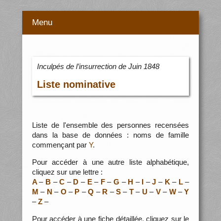
Menu
Inculpés de l’insurrection de Juin 1848
Liste nominative
Liste de l'ensemble des personnes recensées
dans la base de données : noms de famille
commençant par
Y
.
Pour accéder à une autre liste alphabétique,
cliquez sur une lettre :
A
–
B
–
C
–
D
–
E
–
F
–
G
–
H
–
I
–
J
–
K
–
L
–
M
–
N
–
O
–
P
–
Q
–
R
–
S
–
T
–
U
–
V
–
W
–
Y
–
Z
–
Pour accéder à une fiche détaillée, cliquez sur le